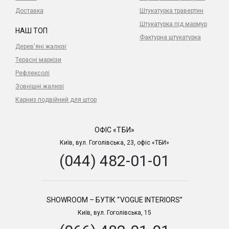
Доставка
Штукатурка травертин
Штукатурка під мармур
НАШ ТОП
Фактурна штукатурка
Дерев'яні жалюзі
Терасні маркізи
Рефлексолі
Зовнішні жалюзі
Карниз подвійний для штор
ОФІС «ТБИ»
Київ, вул. Гоголівська, 23, офіс «ТБИ»
(044) 482-01-01
SHOWROOM – БУТІК “VOGUE INTERIORS”
Київ, вул. Гоголівська, 15