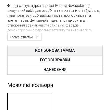
Фасадна штукатурка Rustiksil Fein від Novacolor - це
вишуканий вибір для оздоблення зовнішніх стін будівель,
який поєднує у собі високу якість, довговічність та
елегантність. Цей матеріал ідеально підходить для
створення вражаючих та стильних фасадів,
демонструючи бездоганну естетику та витривалість.
Розгорнути опис
Особливістю Rustiksil Fein є її естетична привабливість.
Ця штукатурка наділяє фасад особливим шармом та
розкішністю, створюючи унікальний та вишуканий
КОЛЬОРОВА ГАММА
зовнішній вигляд. Завдяки великому вибору кольорів та
текстур, вона дозволяє реалізувати найсміливіші
ГОТОВІ ЗРАЗКИ
дизайнерські ідеї та задовольнити будь-які вподобання в
оформленні зовнішніх поверхонь.
НАНЕСЕННЯ
Rustiksil Fein також відома своєю відмінною стійкістю до
атмосферних впливів. Вона ефективно захищає фасад від
Можливі кольори
вологи, сонячних променів, забруднень та механічних
пошкоджень, гарантуючи збереження прекрасного
вигляду на довгі роки.
Крім того, Rustiksil Fein славиться своєю високою якістю
та простотою у застосуванні. Штукатурка легко та