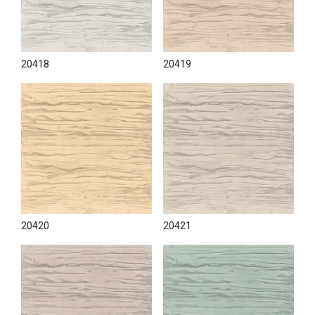
20418
20419
20420
20421