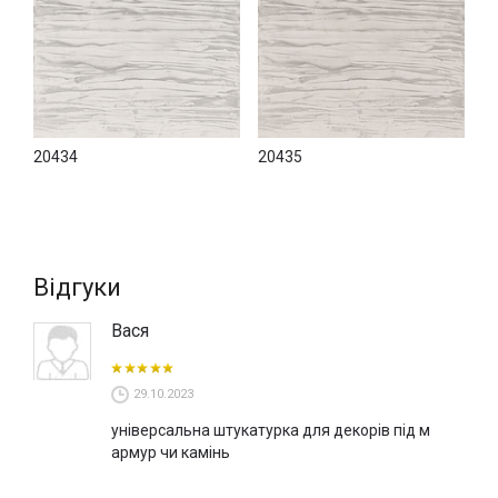
20434
20435
Відгуки
Вася
29.10.2023
універсальна штукатурка для декорів під м
армур чи камінь