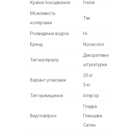
Країна походження
Італія
Можливість
Так
колеровки
Розведення водою
Ні
Бренд
Novacolor
Декоративні
Тип матеріалу
штукатурки
20 кг
Варіант упаковки
5 кг
Тип приміщення
Інтер'єр
Гладка
Вид поверхні
Глянцева
Сатин