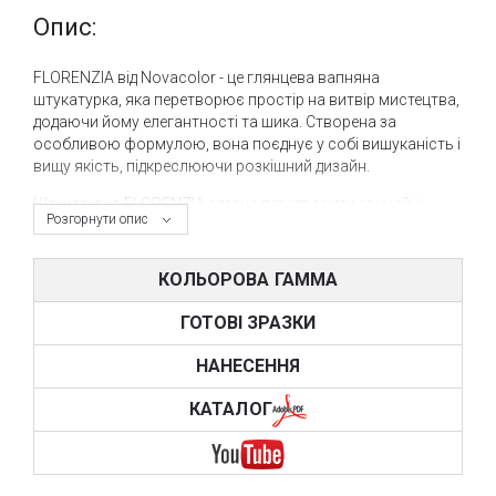
Опис:
FLORENZIA від Novacolor - це глянцева вапняна
штукатурка, яка перетворює простір на витвір мистецтва,
додаючи йому елегантності та шика. Створена за
особливою формулою, вона поєднує у собі вишуканість і
вищу якість, підкреслюючи розкішний дизайн.
Штукатурка FLORENZIA здатна перетворити звичайні
Розгорнути опис
стіни на справжній мармуровий шедевр. Вона наділяє
поверхні блискучою глибиною та мерехтінням, імітуючи
натуральні відтінки мармуру. Кожен шар цієї штукатурки
КОЛЬОРОВА ГАММА
вручну наноситься майстрами, створюючи бездоганну
унікальність у кожному куточку.
ГОТОВІ ЗРАЗКИ
Цей виріб від Novacolor славиться своєю
НАНЕСЕННЯ
універсальністю. Він ідеально підходить для
різноманітних просторів - віталень, спалень, офісів чи
КАТАЛОГ
ресторанів, додаючи кожному з них особливу
елегантність та вишуканість, незалежно від стилістики.
Основна перевага FLORENZIA - її надзвичайна