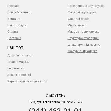
Про нас
Венеціанська штукатурка
Співробітництво
Фасадні штукатурки
Контакти
Фасадні фарби
Наші послуги
Мікроцемент
Оплата
Марморіно штукатурка
Доставка
Штукатурка травертин
Штукатурка під мармур
НАШ ТОП
Фактурна штукатурка
Дерев'яні жалюзі
Терасні маркізи
Рефлексолі
Зовнішні жалюзі
Карниз подвійний для штор
ОФІС «ТБИ»
Київ, вул. Гоголівська, 23, офіс «ТБИ»
(044) 482-01-01