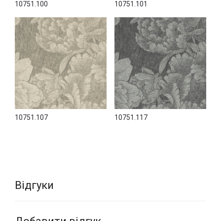
10751.100
10751.101
10751.107
10751.117
Відгуки