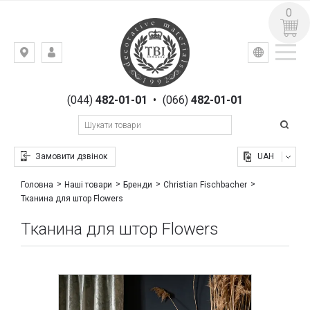
0
УКР
РУС
Київ,
ВХІД
вул.
РЕЄСТРАЦІЯ
Гоголівська,
(044)
482-01-01
•
(066)
482-01-01
23
Замовити дзвінок
UAH
Головна
Наші товари
Бренди
Christian Fischbacher
Тканина для штор Flowers
Тканина для штор Flowers