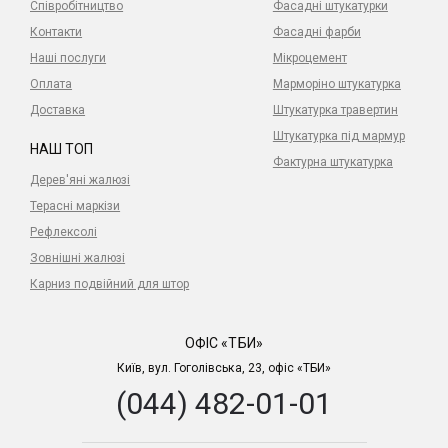
Співробітництво
Фасадні штукатурки
Контакти
Фасадні фарби
Наші послуги
Мікроцемент
Оплата
Марморіно штукатурка
Доставка
Штукатурка травертин
Штукатурка під мармур
НАШ ТОП
Фактурна штукатурка
Дерев'яні жалюзі
Терасні маркізи
Рефлексолі
Зовнішні жалюзі
Карниз подвійний для штор
ОФІС «ТБИ»
Київ, вул. Гоголівська, 23, офіс «ТБИ»
(044) 482-01-01