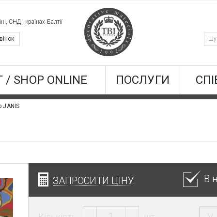
ні, СНД і країнах Балтії
вінок
 / SHOP ONLINE
ПОСЛУГИ
СПІ
р JANIS
В 
ЗАПРОСИТИ ЦІНУ
Кількість:
шт.