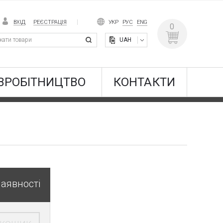
ВХІД
РЕЄСТРАЦІЯ
УКР
РУС
ENG
0
UAH
ВРОБІТНИЦТВО
КОНТАКТИ
наявності