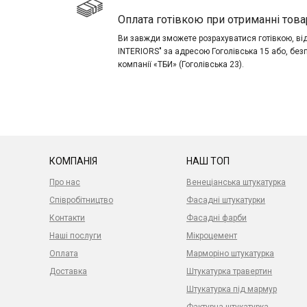
Оплата готівкою при отриманні това
Ви завжди зможете розрахуватися готівкою, в
INTERIORS" за адресою Гоголівська 15 або, без
компанії «ТБИ» (Гоголівська 23).
КОМПАНІЯ
НАШ ТОП
Про нас
Венеціанська штукатурка
Співробітництво
Фасадні штукатурки
Контакти
Фасадні фарби
Наші послуги
Мікроцемент
Оплата
Марморіно штукатурка
Доставка
Штукатурка травертин
Штукатурка під мармур