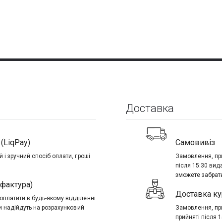
Доставка
(LiqPay)
Самовивіз
 і зручний спосіб оплати, гроші
Замовлення, при
після 15:30 вид
зможете забрати
-фактура)
Доставка ку
платити в будь-якому відділенні
ти надійдуть на розрахунковий
Замовлення, при
прийняті після 