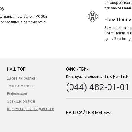
обговорюється 
ру
при замовленні в
ідвідавши наш салон "VOGUE
Нова Пошта 
посередньо, в самому офісі
Замовлення, при
Нової Пошти. За
день. Вартість д
НАШ ТОП
ОФІС «ТБИ»
Київ, вул. Гоголівська, 23, офіс «ТБИ»
Дерев'яні жалюзі
(044) 482-01-01
Терасні маркізи
Рефлексолі
Зовнішні жалюзі
Карниз подвійний для штор
НАШІ САЙТИ В МЕРЕЖІ: