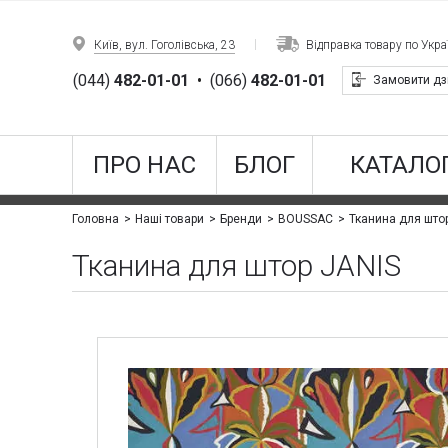
Київ, вул. Гоголівська, 23
Відправка товару по Украї
(044)
482-01-01
•
(066)
482-01-01
Замовити дз
ПРО НАС
БЛОГ
КАТАЛОГ
Тканина для што
Головна
Наші товари
Бренди
BOUSSAC
Тканина для штор JANIS