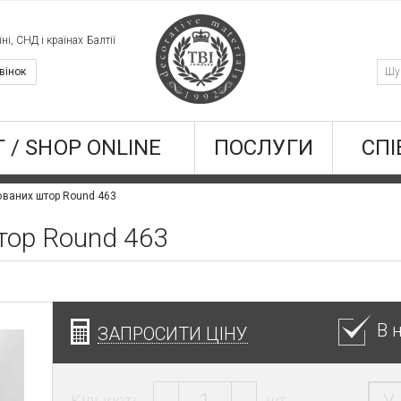
ні, СНД і країнах Балтії
вінок
 / SHOP ONLINE
ПОСЛУГИ
СПІ
ованих штор Round 463
тор Round 463
В 
ЗАПРОСИТИ ЦІНУ
Кількість:
шт.