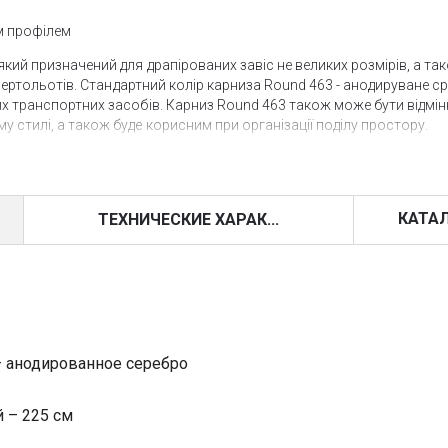
им профілем
який призначений для драпірованих завіс не великих розмірів, а та
 і вертольотів. Стандартний колір карниза Round 463 - анодируване с
них транспортних засобів. Карниз Round 463 також може бути відмі
у стилі, а також буде корисним при організації поділу простору.
приємний естетичний вигляд. Карниз Round 463пріводітся в дію з
омендується для штор з Lмах = 600 cm, Hмах = 300 cm і вагою пол
им, у кількох точках і асиметричним.
КАТА
ТЕХНИЧЕСКИЕ ХАРАК...
их установок
а також для вільного підвішування.
срібло, але може бути пофарбований порошковою фарбою в будь-як
– анодированное серебро
 – 225 см