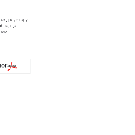
кож для декору
рібло, що
нним
а допомогою
отна не більше
ЛОГ
ий колір з