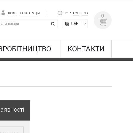
ВХІД
РЕЄСТРАЦІЯ
УКР
РУС
ENG
0
UAH
ВРОБІТНИЦТВО
КОНТАКТИ
наявності