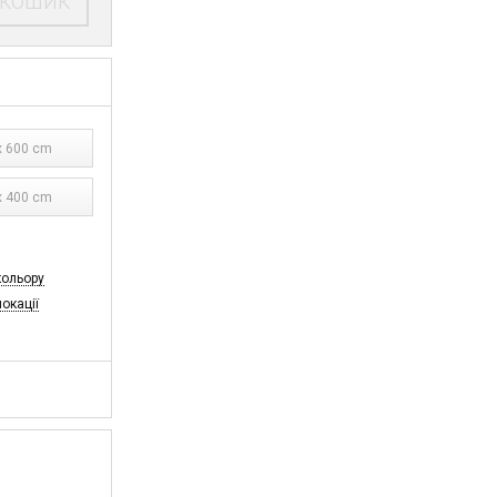
 кошик
 600 cm
 400 cm
кольору
локації