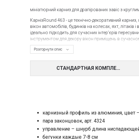
мініатюрний карниз для драпірованих завіс з кругл
КарнізRound 463 - це технічно-декоративний карниз, 
вікон автомобілів, будинків на колесах, яхт, літаків
ідеально підходить для сучасних інтер'єрів пересув
інструментом для декору вікон приміщень в сучасном
Красива кругла форма профілю карниза надає йому 
Розгорнути опис
шнура, ручне управління також можливо. Карниз рек
5 кг. Відкриття штори може бути центральним, боков
СТАНДАРТНАЯ КОМПЛЕ...
Цей карниз рекомендується
для стельових і настінн
Стандартний колір профілю карниза - анодируване 
колірної колекції RAL.
карнизный профиль из алюминия, цвет 
пара законцовок, арт. 4324
управление – шнурб длина ниспадающей
бегунки каждые 7-8 см