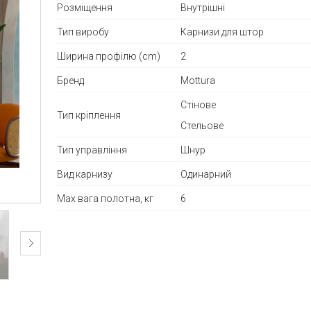
Розміщення
Внутрішні
Тип виробу
Карнизи для штор
Ширина профілю (cm)
2
Бренд
Mottura
Стінове
Тип кріплення
Стельове
Тип управління
Шнур
Вид карнизу
Одинарний
Max вага полотна, кг
6