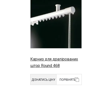
Карниз для драпірованих
штор Round 468
ДІЗНАТИСЬ ЦІНУ
ПОРІВНЯТИ
Тип виробу:
Карнизи для
штор
Бренд:
Mottura
Тип кріплення:
Стельове
Стінове