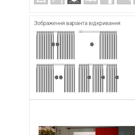
Зображення варіанта відкривання: