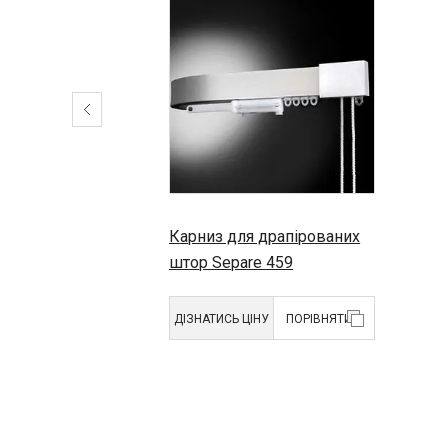
Карниз для драпірованих
штор Separe 459
ДІЗНАТИСЬ ЦІНУ
ПОРІВНЯТИ
Тип виробу:
Карнизи для
штор
Бренд:
Mottura
Тип кріплення:
Стельове
Стінове