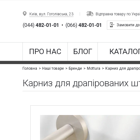
Київ, вул. Гоголівська, 23
Відправка товару по Украї
(044)
482-01-01
•
(066)
482-01-01
Замовити дз
ПРО НАС
БЛОГ
КАТАЛОГ
Карниз для драпір
Головна
Наші товари
Бренди
Mottura
Карниз для драпірованих ш