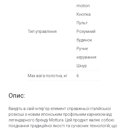
motion
Кнопка
Пульт
Тип управління
Розумний
будинок
Ручне
керування
Шнур
Max вага полотна, кг
6
Опис:
Введіть в свій інтер'єр елемент справжньої італійської
розкоші з новим японським профільним карнизом від
легендарного бренду Mottura. Цей продукт являє собою
поєднання традиційної якості та сучасних технологій, що