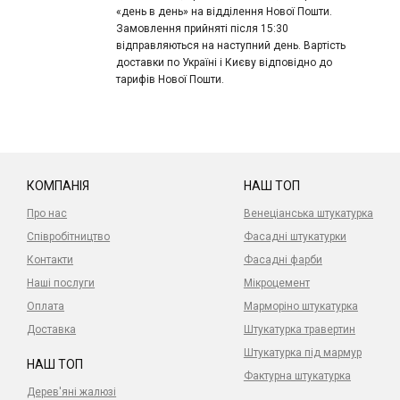
«день в день» на відділення Нової Пошти.
Замовлення прийняті після 15:30
відправляються на наступний день. Вартість
доставки по Україні і Києву відповідно до
тарифів Нової Пошти.
КОМПАНІЯ
НАШ ТОП
Про нас
Венеціанська штукатурка
Співробітництво
Фасадні штукатурки
Контакти
Фасадні фарби
Наші послуги
Мікроцемент
Оплата
Марморіно штукатурка
Доставка
Штукатурка травертин
Штукатурка під мармур
НАШ ТОП
Фактурна штукатурка
Дерев'яні жалюзі