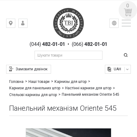
0
УКР
РУС
Київ,
ВХІД
вул.
РЕЄСТРАЦІЯ
Гоголівська,
(044)
482-01-01
•
(066)
482-01-01
23
Замовити дзвінок
UAH
Головна
Наші товари
Карнизы для штор
Карнизи для панельних штор
Настінні карнизи для штор
Панельний механізм Oriente 545
Стельові карнизы для штор
Панельний механізм Oriente 545