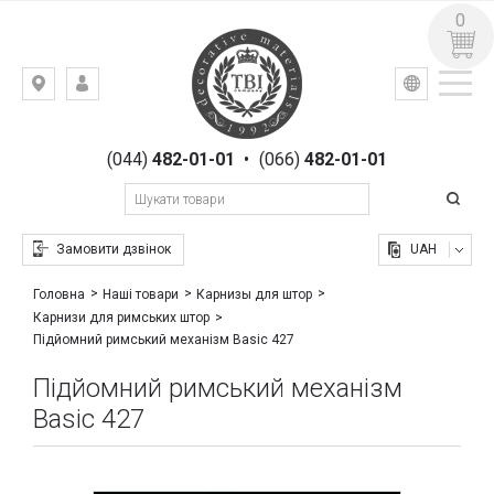
0
УКР
РУС
Київ,
ВХІД
вул.
РЕЄСТРАЦІЯ
Гоголівська,
(044)
482-01-01
•
(066)
482-01-01
23
Замовити дзвінок
UAH
Головна
Наші товари
Карнизы для штор
Карнизи для римських штор
Підйомний римський механізм Basic 427
Підйомний римський механізм
Basic 427