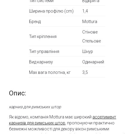
Тип системи
Відкрита
Ширина профілю (cm)
1,4
Бренд
Mottura
Стінове
Тип кріплення
Стельове
Тип управління
Шнур
Вид карнизу
Одинарний
Max вага полотна, кг
3,5
Опис:
карниз для римських штор
Як відомо, компанія Mottura має широкий
асортимент
карнизів для римських штор
, пропонуючи практично
безмежні можливості для декору вікон римськими