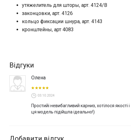
Моттура (Італія). Ви також можете замовити карнизи з
утяжелитель для шторы, арт. 4124/
B
доставкою по Україні в нашому інтернет-магазині.
законцовки, арт. 4126
кольцо фиксации шнура, арт. 4143
кронштейны, арт 4083
Відгуки
Олена
03.10.2024
Простийі невибагливий карниз, хотілося якості і
ця модель підійшла ідеально!)
Добавити відгук