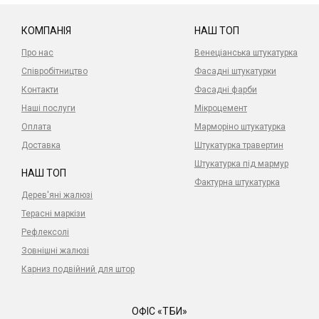
КОМПАНІЯ
НАШ ТОП
Про нас
Венеціанська штукатурка
Співробітництво
Фасадні штукатурки
Контакти
Фасадні фарби
Наші послуги
Мікроцемент
Оплата
Марморіно штукатурка
Доставка
Штукатурка травертин
Штукатурка під мармур
НАШ ТОП
Фактурна штукатурка
Дерев'яні жалюзі
Терасні маркізи
Рефлексолі
Зовнішні жалюзі
Карниз подвійний для штор
ОФІС «ТБИ»