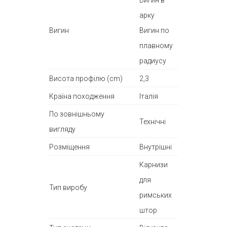
Вигин в
арку
Вигин
Вигин по
плавному
радиусу
Висота профілю (cm)
2,3
Країна походження
Італія
По зовнішньому
Технічні
вигляду
Розміщення
Внутрішні
Карнизи
для
Тип виробу
римських
штор