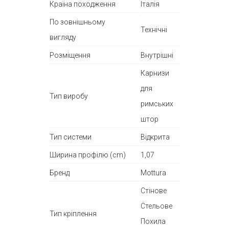
Країна походження
Італія
По зовнішньому
Технічні
вигляду
Розміщення
Внутрішні
Карнизи
для
Тип виробу
римських
штор
Тип системи
Відкрита
Ширина профілю (cm)
1,07
Бренд
Mottura
Стінове
Стельове
Тип кріплення
Похила