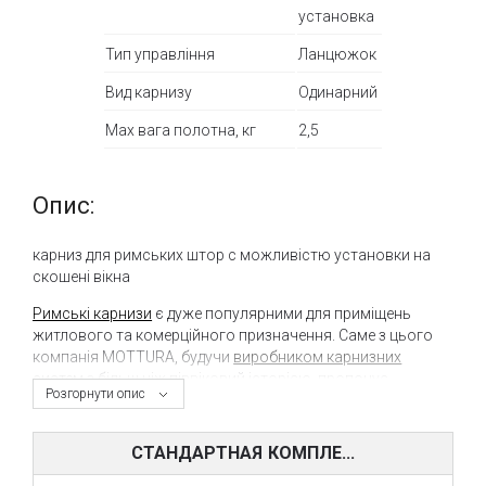
установка
Тип управління
Ланцюжок
Вид карнизу
Одинарний
Max вага полотна, кг
2,5
Опис:
карниз для римських штор c можливістю установки на
скошені вікна
Римські карнизи
є дуже популярними для приміщень
житлового та комерційного призначення. Саме з цього
компанія MOTTURA, будучи
виробником карнизних
систем
з більш ніж піввіковий історією, пропонує
Розгорнути опис
широкий асортимент карнизів для римських штор з
практично безмежними можливостями.
СТАНДАРТНАЯ КОМПЛЕ...
Так, наприклад, римський карниз Rotary 442 дозволяє
застосовувати римські штори навіть на скошені вікна, що