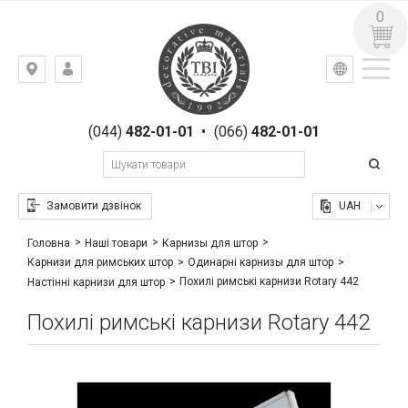
0
УКР
РУС
Київ,
ВХІД
вул.
РЕЄСТРАЦІЯ
Гоголівська,
(044)
482-01-01
•
(066)
482-01-01
23
Замовити дзвінок
UAH
Головна
Наші товари
Карнизы для штор
Карнизи для римських штор
Одинарні карнизы для штор
Похилі римські карнизи Rotary 442
Настінні карнизи для штор
Похилі римські карнизи Rotary 442