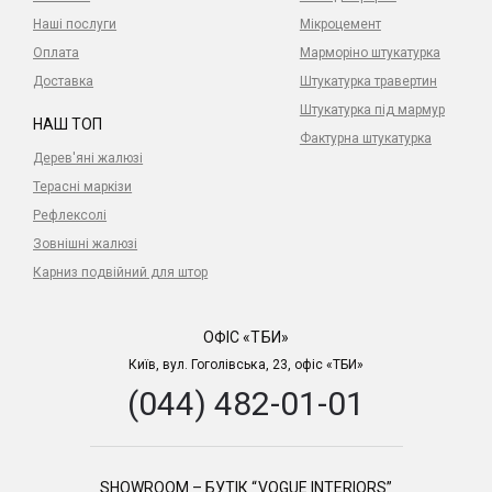
Наші послуги
Мікроцемент
Оплата
Марморіно штукатурка
Доставка
Штукатурка травертин
Штукатурка під мармур
НАШ ТОП
Фактурна штукатурка
Дерев'яні жалюзі
Терасні маркізи
Рефлексолі
Зовнішні жалюзі
Карниз подвійний для штор
ОФІС «ТБИ»
Київ, вул. Гоголівська, 23, офіс «ТБИ»
(044) 482-01-01
SHOWROOM – БУТІК “VOGUE INTERIORS”