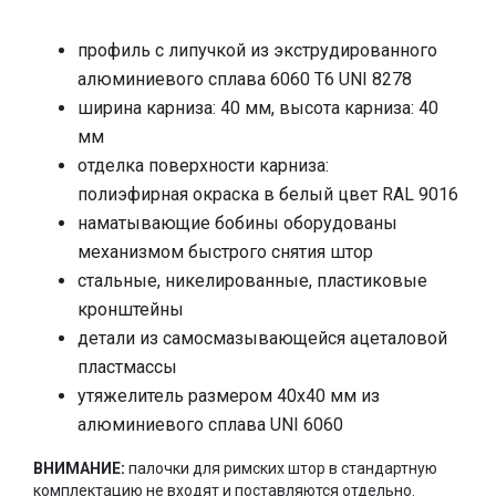
Карнизна система оснащена алюмінієвим боксом з
торцевими заглушками з протиударного термопластику.
Підйом здійснюється за допомогою намотують бобін, що
профиль с липучкой из экструдированного
приводяться в дію редукційним механізмом, який
алюминиевого сплава 6060 Т6 UNI 8278
з'єднаний з бобінами ланцюжком, що визначає
ширина карниза: 40 мм, высота карниза: 40
положення штори. Бобіни обладнані пристроєм
швидкого зняття штори.
мм
отделка поверхности карниза:
Купити римські карнизи MOTTURA в Києві можна в салоні
полиэфирная окраска в белый цвет RAL 9016
«VOGUE INTERIORS», а також Ви можете замовити
карнизи онлайн з доставкою по всій Україні в нашому
наматывающие бобины оборудованы
інтернет-магазині.
механизмом быстрого снятия штор
стальные, никелированные, пластиковые
кронштейны
детали из самосмазывающейся ацеталовой
пластмассы
утяжелитель размером 40x40 мм из
алюминиевого сплава UNI 6060
ВНИМАНИЕ
:
палочки для римских штор в стандартную
комплектацию не входят и поставляются отдельно.