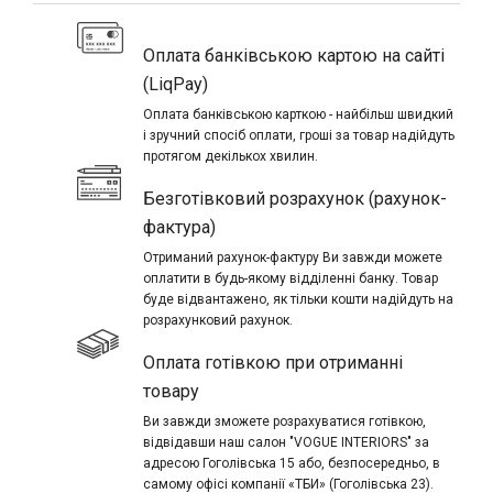
Оплата банківською картою на сайті
(LiqPay)
Оплата банківською карткою - найбільш швидкий
і зручний спосіб оплати, гроші за товар надійдуть
протягом декількох хвилин.
Безготівковий розрахунок (рахунок-
фактура)
Отриманий рахунок-фактуру Ви завжди можете
оплатити в будь-якому відділенні банку. Товар
буде відвантажено, як тільки кошти надійдуть на
розрахунковий рахунок.
Оплата готівкою при отриманні
товару
Ви завжди зможете розрахуватися готівкою,
відвідавши наш салон "VOGUE INTERIORS" за
адресою Гоголівська 15 або, безпосередньо, в
самому офісі компанії «ТБИ» (Гоголівська 23).