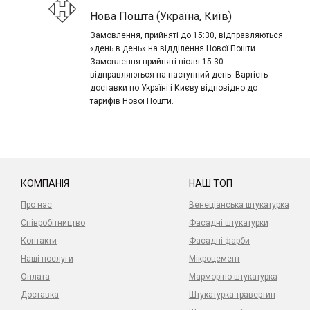
Нова Пошта (Україна, Київ)
Замовлення, прийняті до 15:30, відправляються
«день в день» на відділення Нової Пошти.
Замовлення прийняті після 15:30
відправляються на наступний день. Вартість
доставки по Україні і Києву відповідно до
тарифів Нової Пошти.
КОМПАНІЯ
НАШ ТОП
Про нас
Венеціанська штукатурка
Співробітництво
Фасадні штукатурки
Контакти
Фасадні фарби
Наші послуги
Мікроцемент
Оплата
Марморіно штукатурка
Доставка
Штукатурка травертин