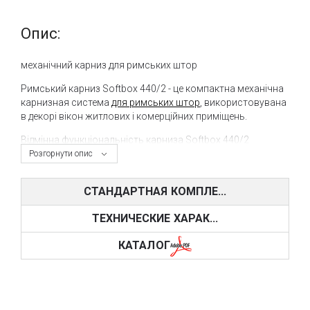
Опис:
механічний карниз для римських штор
Римський карниз Softbox 440/2 - це компактна механічна
карнизная система
для римських штор
, використовувана
в декорі вікон житлових і комерційних приміщень.
Відмінна функціональність карниза Softbox 440/2
забезпечується за рахунок унікальних намотують
Розгорнути опис
барабанів, які гарантують плавний і рівномірний підйом
навіть при максимально можливій вазі римської штори.
СТАНДАРТНАЯ КОМПЛЕ...
Безвідмовне і легке управління карнизом за допомогою
ланцюжка досягається за рахунок спеціальних
ТЕХНИЧЕСКИЕ ХАРАК...
механізмів управління, спеціально розроблених для
системи Softbox 440/2.
КАТАЛОГ
Карниз для римських штор Softbox 440/2 може мати різні
способи кріплення (в тому числі і на раму), що значно
розширює сферу застосування карниза.