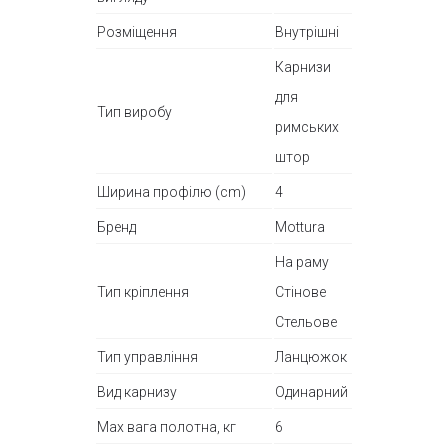
Розміщення
Внутрішні
Карнизи
для
Тип виробу
римських
штор
Ширина профілю (cm)
4
Бренд
Mottura
На раму
Тип кріплення
Стінове
Стельове
Тип управління
Ланцюжок
Вид карнизу
Одинарний
Max вага полотна, кг
6