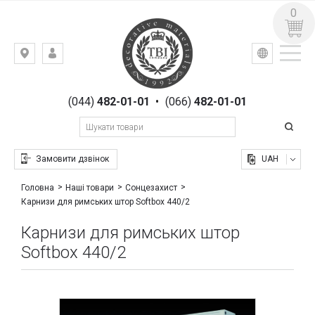
0
УКР
РУС
Київ,
ВХІД
вул.
РЕЄСТРАЦІЯ
Гоголівська,
(044)
482-01-01
•
(066)
482-01-01
23
Замовити дзвінок
UAH
Головна
Наші товари
Сонцезахист
Карнизи для римських штор Softbox 440/2
Карнизи для римських штор
Softbox 440/2