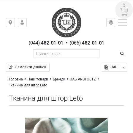
0
УКР
РУС
Київ,
ВХІД
вул.
РЕЄСТРАЦІЯ
Гоголівська,
(044)
482-01-01
•
(066)
482-01-01
23
Замовити дзвінок
UAH
Головна
Наші товари
Бренди
JAB ANSTOETZ
Тканина для штор Leto
Тканина для штор Leto