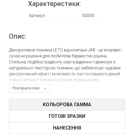
Характеристики:
Артикул:
00000
Опис:
Декоративна тканина LETO від компанії JAB - це яскраве і
сучасне рішення для любителів барвистих рішень.
Стильна, подібна градієнту смуга відмінно гармонує з
натуральної текстурою тканини, що забезпечує чудових
декоративний ефект і можливість застосовувати даний
лляної артикул тканини в різних приміщеннях.
Розгорнути опис
Артикул LETO проводиться шириною 300 см і може
використовувати для створення драпірованих завіс,
римських і навіть панельних штор. Рапорт становить 80
КОЛЬОРОВА ГАММА
см і це потрібно враховувати при замовленні полотен.
ГОТОВІ ЗРАЗКИ
Колірна гамма складається з 6 колірних рішень, які
мають у своєму розпорядженні до застосування даного
НАНЕСЕННЯ
артикулу тканини в такі приміщення, як кабінет, дитяча