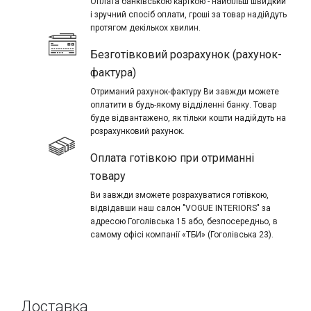
Оплата банківською карткою - найбільш швидкий
і зручний спосіб оплати, гроші за товар надійдуть
протягом декількох хвилин.
Безготівковий розрахунок (рахунок-
фактура)
Отриманий рахунок-фактуру Ви завжди можете
оплатити в будь-якому відділенні банку. Товар
буде відвантажено, як тільки кошти надійдуть на
розрахунковий рахунок.
Оплата готівкою при отриманні
товару
Ви завжди зможете розрахуватися готівкою,
відвідавши наш салон "VOGUE INTERIORS" за
адресою Гоголівська 15 або, безпосередньо, в
самому офісі компанії «ТБИ» (Гоголівська 23).
Доставка