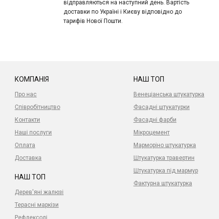
відправляються на наступний день. Вартість
доставки по Україні і Києву відповідно до
тарифів Нової Пошти.
КОМПАНІЯ
НАШ ТОП
Про нас
Венеціанська штукатурка
Співробітництво
Фасадні штукатурки
Контакти
Фасадні фарби
Наші послуги
Мікроцемент
Оплата
Марморіно штукатурка
Доставка
Штукатурка травертин
Штукатурка під мармур
НАШ ТОП
Фактурна штукатурка
Дерев'яні жалюзі
Терасні маркізи
Рефлексолі