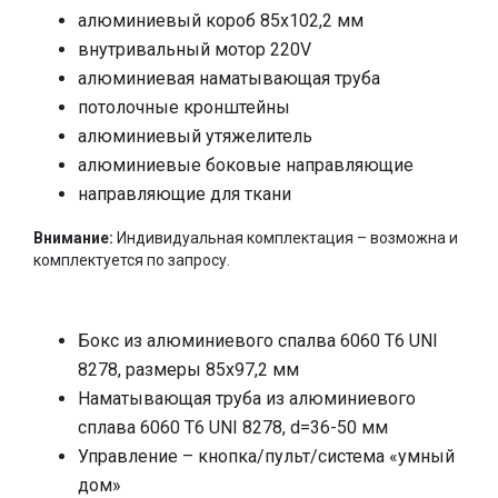
спеціалізованими тканинами з колекції Hi-Tex.
алюминиевый короб 85х102,2 мм
Мансардний рулонний штора Rollbox 885/4 - це
внутривальный мотор 220
V
моторизована система для зашторювання і
алюминиевая наматывающая труба
сонцезахисту горизонтального і похилого скління з
потолочные кронштейны
керуванням за допомогою кнопки, пульта або системи
автоматизації M2Net від компанії MOTTURA (Італія), а
алюминиевый утяжелитель
також інших систем «розумний дім». Моторизована
алюминиевые боковые направляющие
карнизна система Rollbox 885/4 має досить компактні
направляющие для ткани
розміри враховуючи технічними характеристиками і
область зашторювання.
Внимание:
Индивидуальная комплектация – возможна и
комплектуется по запросу.
Бокс из алюминиевого спалва 6060
T
6
UNI
8278, размеры 85х97,2 мм
Наматывающая труба из алюминиевого
сплава 6060
T
6
UNI
8278,
d
=36-50 мм
Управление – кнопка/пульт/система «умный
дом»