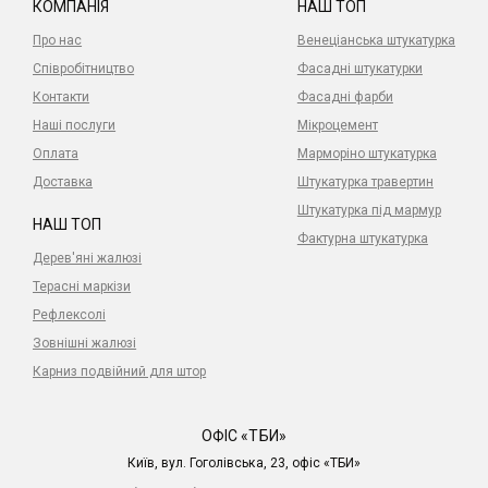
КОМПАНІЯ
НАШ ТОП
Про нас
Венеціанська штукатурка
Співробітництво
Фасадні штукатурки
Контакти
Фасадні фарби
Наші послуги
Мікроцемент
Оплата
Марморіно штукатурка
Доставка
Штукатурка травертин
Штукатурка під мармур
НАШ ТОП
Фактурна штукатурка
Дерев'яні жалюзі
Терасні маркізи
Рефлексолі
Зовнішні жалюзі
Карниз подвійний для штор
ОФІС «ТБИ»
Київ, вул. Гоголівська, 23, офіс «ТБИ»