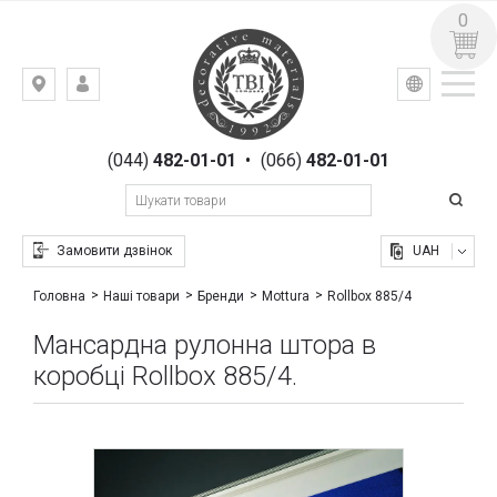
0
УКР
РУС
Київ,
ВХІД
вул.
РЕЄСТРАЦІЯ
Гоголівська,
(044)
482-01-01
•
(066)
482-01-01
23
Замовити дзвінок
UAH
Rollbox 885/4
Головна
Наші товари
Бренди
Mottura
Мансардна рулонна штора в
коробці Rollbox 885/4.