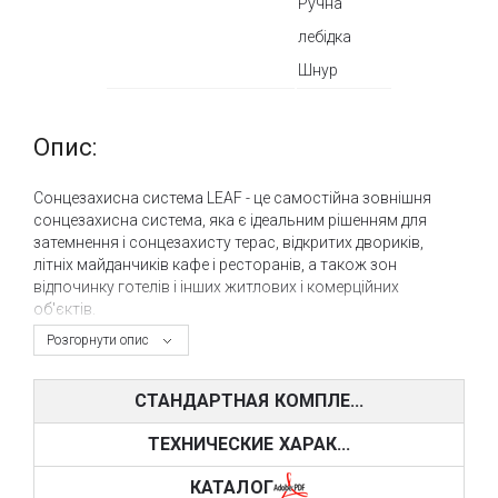
Ручна
лебідка
Шнур
Опис:
Сонцезахисна система LEAF - це самостійна зовнішня
сонцезахисна система, яка є ідеальним рішенням для
затемнення і сонцезахисту терас, відкритих двориків,
літніх майданчиків кафе і ресторанів, а також зон
відпочинку готелів і інших житлових і комерційних
об'єктів.
Розгорнути опис
Горизонтальна система
LEAF розроблена з ухилом на
універсальність її використання, незалежно від місця
установки і розмірів, адже конструкція LEAF дозволяє
СТАНДАРТНАЯ КОМПЛЕ...
використовувати її як самостійною, окремо стоїть
сонцезахисну систему, а також приєднуватися її до
ТЕХНИЧЕСКИЕ ХАРАК...
капітальних споруд, а також кріпити до неї інші
ІНТСРУМЕНТ зовнішньої сонцезахисту , такі як вуличні
КАТАЛОГ