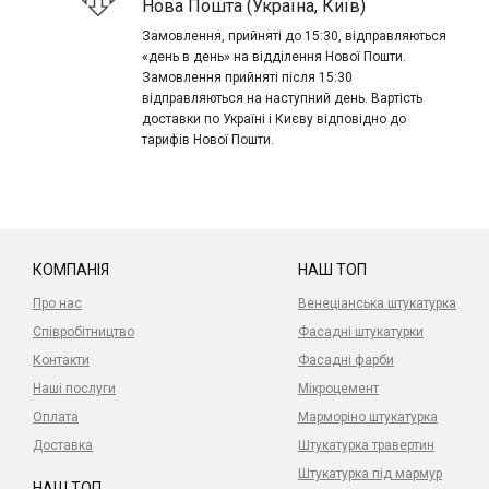
Нова Пошта (Україна, Київ)
Замовлення, прийняті до 15:30, відправляються
«день в день» на відділення Нової Пошти.
Замовлення прийняті після 15:30
відправляються на наступний день. Вартість
доставки по Україні і Києву відповідно до
тарифів Нової Пошти.
КОМПАНІЯ
НАШ ТОП
Про нас
Венеціанська штукатурка
Співробітництво
Фасадні штукатурки
Контакти
Фасадні фарби
Наші послуги
Мікроцемент
Оплата
Марморіно штукатурка
Доставка
Штукатурка травертин
Штукатурка під мармур
НАШ ТОП