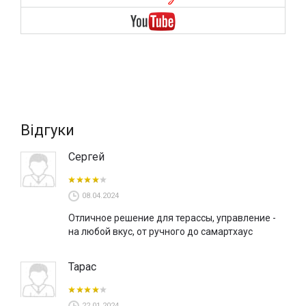
ролети або рефлексолі.
Характеристики сонцезахисної системи LEAF дозволяють
виробляти вироби розміром до 500х500 см і управляти за
допомогою ручного або електричного приводу. Якщо Ви
зупинили свій вибір на користь моторизованої системи,
то як і у випадку з іншими сонцезахисними системами,
управління може здійснюватися за допомогою
дротового кнопки, радіопульта або системи «розумний
дім».
Відгуки
Сергей
08.04.2024
Отличное решение для терассы, управление -
на любой вкус, от ручного до самартхаус
Тарас
22.01.2024