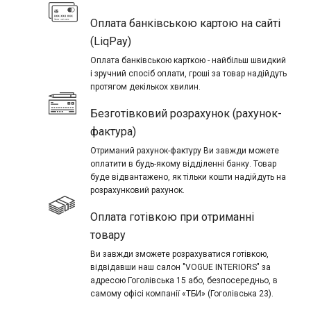
Оплата банківською картою на сайті
(LiqPay)
Оплата банківською карткою - найбільш швидкий
і зручний спосіб оплати, гроші за товар надійдуть
протягом декількох хвилин.
Безготівковий розрахунок (рахунок-
фактура)
Отриманий рахунок-фактуру Ви завжди можете
оплатити в будь-якому відділенні банку. Товар
буде відвантажено, як тільки кошти надійдуть на
розрахунковий рахунок.
Оплата готівкою при отриманні
товару
Ви завжди зможете розрахуватися готівкою,
відвідавши наш салон "VOGUE INTERIORS" за
адресою Гоголівська 15 або, безпосередньо, в
самому офісі компанії «ТБИ» (Гоголівська 23).