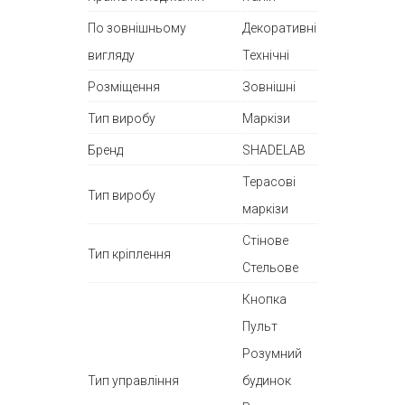
По зовнішньому
Декоративні
вигляду
Технічні
Розміщення
Зовнішні
Тип виробу
Маркізи
Бренд
SHADELAB
Терасові
Тип виробу
маркізи
Стінове
Тип кріплення
Стельове
Кнопка
Пульт
Розумний
Тип управління
будинок