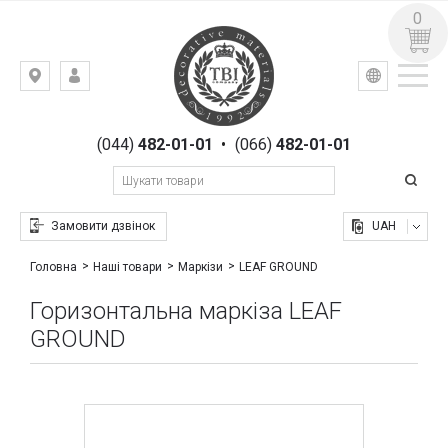
0
УКР
РУС
Київ,
ВХІД
вул.
РЕЄСТРАЦІЯ
Гоголівська,
(044)
482-01-01
•
(066)
482-01-01
23
Замовити дзвінок
UAH
LEAF GROUND
Головна
Наші товари
Маркізи
Горизонтальна маркіза LEAF
GROUND