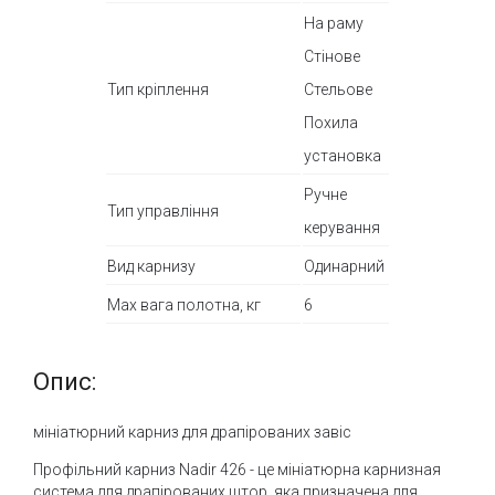
На раму
Стінове
Тип кріплення
Стельове
Похила
установка
Ручне
Тип управління
керування
Вид карнизу
Одинарний
Max вага полотна, кг
6
Опис:
мініатюрний карниз для драпірованих завіс
Профільний карниз Nadir 426 - це мініатюрна карнизная
система для драпірованих штор, яка призначена для