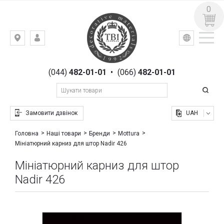
0
УКР
РУС
Київ,
ВХІД
вул.
РЕЄСТРАЦІЯ
Гоголівська,
(044)
482-01-01
•
(066)
482-01-01
23
Замовити дзвінок
UAH
Головна
Наші товари
Бренди
Mottura
Мініатюрний карниз для штор Nadir 426
Мініатюрний карниз для штор
Nadir 426