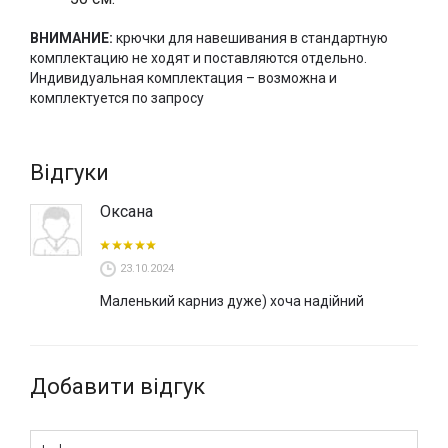
Купити профільний карниз
Nadir 426 в Києві можна в
ВНИМАНИЕ:
крючки для навешивания в стандартную
студії «VOGUE INTERIORS», а також Ви можете замовити
комплектацию не ходят и поставляются отдельно.
карнизи MOTTURA онлайн і оформити доставку карнизів
Индивидуальная комплектация – возможна и
в будь-яку точку України.
комплектуется по запросу
Відгуки
Оксана
23.10.2024
Маленький карниз дуже) хоча надійний
Добавити відгук