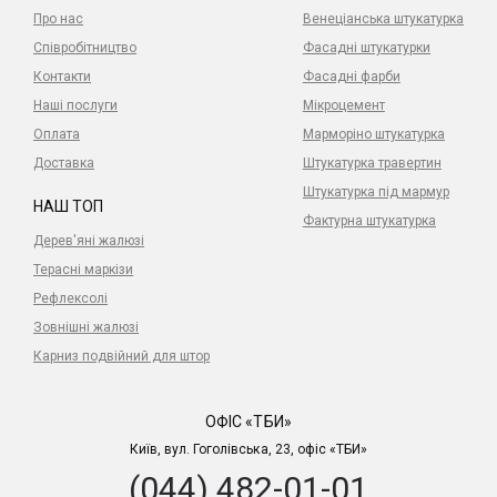
Про нас
Венеціанська штукатурка
Співробітництво
Фасадні штукатурки
Контакти
Фасадні фарби
Наші послуги
Мікроцемент
Оплата
Марморіно штукатурка
Доставка
Штукатурка травертин
Штукатурка під мармур
НАШ ТОП
Фактурна штукатурка
Дерев'яні жалюзі
Терасні маркізи
Рефлексолі
Зовнішні жалюзі
Карниз подвійний для штор
ОФІС «ТБИ»
Київ, вул. Гоголівська, 23, офіс «ТБИ»
(044) 482-01-01