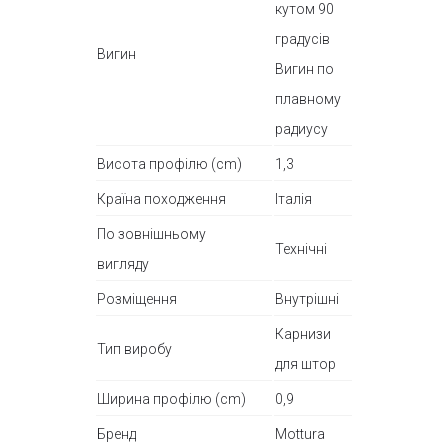
кутом 90
градусів
Вигин
Вигин по
плавному
радиусу
Висота профілю (cm)
1,3
Країна походження
Італія
По зовнішньому
Технічні
вигляду
Розміщення
Внутрішні
Карнизи
Тип виробу
для штор
Ширина профілю (cm)
0,9
Бренд
Mottura