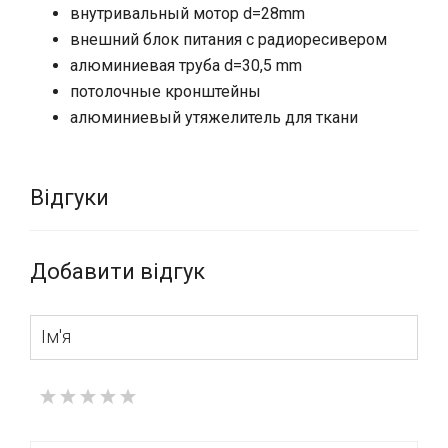
внутривальный мотор d=28mm
Базовий колір фурнітури – білий, але при необхідності
внешний блок питания с радиоресивером
алюмінієві компоненти ролети можуть фарбуватися
порошком по палітрі кольорів RAL
алюминиевая труба d=30,5 mm
потолочные кронштейны
алюминиевый утяжелитель для ткани
Відгуки
Добавити відгук