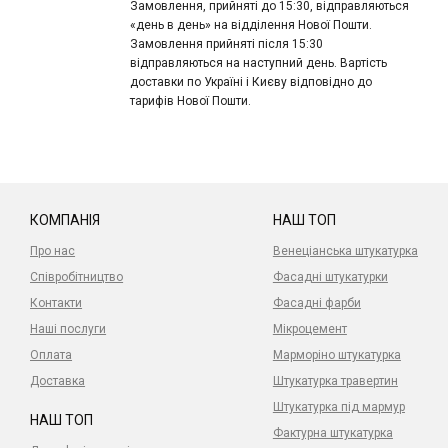
Замовлення, прийняті до 15:30, відправляються
«день в день» на відділення Нової Пошти.
Замовлення прийняті після 15:30
відправляються на наступний день. Вартість
доставки по Україні і Києву відповідно до
тарифів Нової Пошти.
КОМПАНІЯ
НАШ ТОП
Про нас
Венеціанська штукатурка
Співробітництво
Фасадні штукатурки
Контакти
Фасадні фарби
Наші послуги
Мікроцемент
Оплата
Марморіно штукатурка
Доставка
Штукатурка травертин
Штукатурка під мармур
НАШ ТОП
Фактурна штукатурка