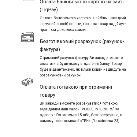
Оплата банківською картою на сайті
(LiqPay)
Оплата банківською карткою - найбільш швидкий
і зручний спосіб оплати, гроші за товар надійдуть
протягом декількох хвилин.
Безготівковий розрахунок (рахунок-
фактура)
Отриманий рахунок-фактуру Ви завжди можете
оплатити в будь-якому відділенні банку. Товар
буде відвантажено, як тільки кошти надійдуть на
розрахунковий рахунок.
Оплата готівкою при отриманні
товару
Ви завжди зможете розрахуватися готівкою,
відвідавши наш салон "VOGUE INTERIORS" за
адресою Гоголівська 15 або, безпосередньо, в
самому офісі компанії «ТБИ» (Гоголівська 23).