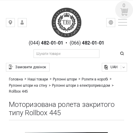
0
УКР
РУС
Київ,
ВХІД
вул.
РЕЄСТРАЦІЯ
Гоголівська,
(044)
482-01-01
•
(066)
482-01-01
23
Замовити дзвінок
UAH
Головна
Наші товари
Рулонні штори
Ролети в коробі
Рулонні штори на стіну
Рулонні штори з електроприводом
Rollbox 445
Моторизована ролета закритого
типу Rollbox 445