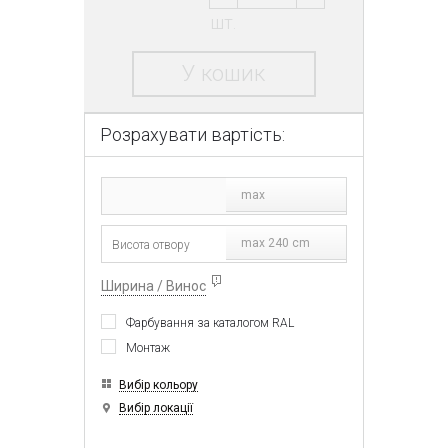
шт.
У кошик
Розрахувати вартість:
max
max 240 cm
Ширина / Винос
Фарбування за каталогом RAL
Монтаж
Вибір кольору
Вибір локації