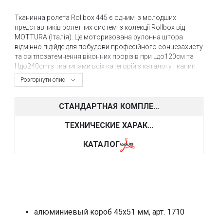
Тканинна ролета Rollbox 445 є одним із молодших
представників ролетних систем із колекції Rollbox від
MOTTURA (Італія). Це моторизована рулонна штора
відмінно підійде для побудови професійного сонцезахисту
та світлозатемнення віконних прорізів при Lдо120см та
Hдо240cm з тканинами всіх категорій з каталогу тканин
TECNICA.
Розгорнути опис
Боксові рулонні штори Rollbox 445 оснащені мотором
(автоматикою) і можуть керуватися за допомогою
СТАНДАРТНАЯ КОМПЛЕ...
провідної кнопки, радіопульта, а також датчиків
освітленості та всіляких систем “розумний дім”.
ТЕХНИЧЕСКИЕ ХАРАК...
Тканинні ролети
Rollbox можуть поставлятися у двох
КАТАЛОГ
варіантах: з напрямними та без. Кріплення ролети може
здійснюватися безпосередньо на раму вікна або на
проріз.
Рулонна штора Rollbox комплектується всередині
вальним мотором d=28mm, який має зовнішній блок
живлення з радіоресивером, який може розміщуватися
алюминиевый короб 45х51 мм, арт. 1710
віддалено від рулонної штори.