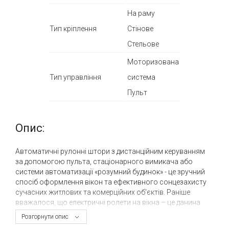
На раму
Тип кріплення
Стінове
Стельове
Моторизована
Тип управління
система
Пульт
Опис:
Автоматичні рулонні штори з дистанційним керуванням
за допомогою пульта, стаціонарного вимикача або
системи автоматизації «розумний будинок» - це зручний
спосіб оформлення вікон та ефективного сонцезахисту
сучасних житлових та комерційних об'єктів. Раніше
вважалося, що електричні ролети на вікна – це данина
моди чи надмірність, але з розвитком технологій та
Розгорнути опис
глобальною автоматизацією рутинних життєвих