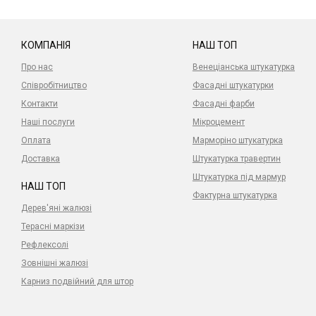
КОМПАНІЯ
НАШ ТОП
Про нас
Венеціанська штукатурка
Співробітництво
Фасадні штукатурки
Контакти
Фасадні фарби
Наші послуги
Мікроцемент
Оплата
Марморіно штукатурка
Доставка
Штукатурка травертин
Штукатурка під мармур
НАШ ТОП
Фактурна штукатурка
Дерев'яні жалюзі
Терасні маркізи
Рефлексолі
Зовнішні жалюзі
Карниз подвійний для штор