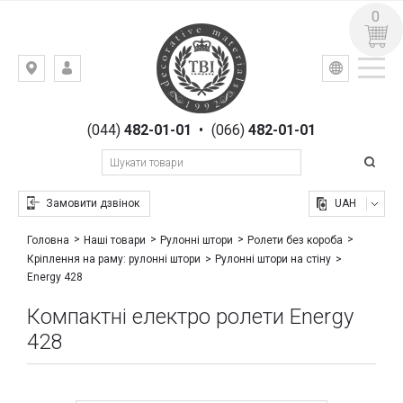
0
УКР
РУС
Київ,
ВХІД
вул.
РЕЄСТРАЦІЯ
Гоголівська,
(044)
482-01-01
•
(066)
482-01-01
23
Замовити дзвінок
UAH
Головна
Наші товари
Рулонні штори
Ролети без короба
Кріплення на раму: рулонні штори
Рулонні штори на стіну
Energy 428
Компактні електро ролети Energy
428