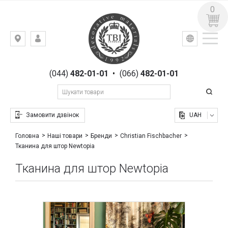
0
УКР
РУС
Київ,
ВХІД
вул.
РЕЄСТРАЦІЯ
Гоголівська,
(044)
482-01-01
•
(066)
482-01-01
23
Замовити дзвінок
UAH
Головна
Наші товари
Бренди
Christian Fischbacher
Тканина для штор Newtopia
Тканина для штор Newtopia