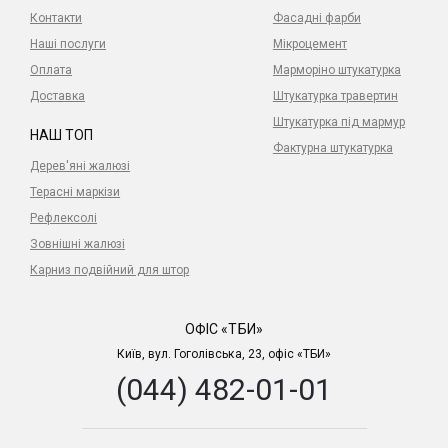
Контакти
Фасадні фарби
Наші послуги
Мікроцемент
Оплата
Марморіно штукатурка
Доставка
Штукатурка травертин
Штукатурка під мармур
НАШ ТОП
Фактурна штукатурка
Дерев'яні жалюзі
Терасні маркізи
Рефлексолі
Зовнішні жалюзі
Карниз подвійний для штор
ОФІС «ТБИ»
Київ, вул. Гоголівська, 23, офіс «ТБИ»
(044) 482-01-01