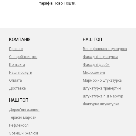
тарифів Нової Пошти.
КОМПАНІЯ
НАШ ТОП
Про нас
Венеціанська штукатурка
Співробітництво
Фасадні штукатурки
Контакти
Фасадні фарби
Наші послуги
Мікроцемент
Оплата
Марморіно штукатурка
Доставка
Штукатурка травертин
Штукатурка під мармур
НАШ ТОП
Фактурна штукатурка
Дерев'яні жалюзі
Терасні маркізи
Рефлексолі
Зовнішні жалюзі