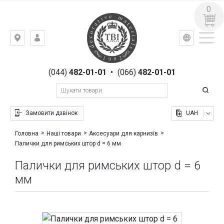
0
УКР
РУС
Київ,
ВХІД
вул.
РЕЄСТРАЦІЯ
Гоголівська,
(044)
482-01-01
•
(066)
482-01-01
23
Замовити дзвінок
UAH
Головна
Наші товари
Аксесуари для карнизів
Палички для римських штор d = 6 мм
Палички для римських штор d = 6
мм