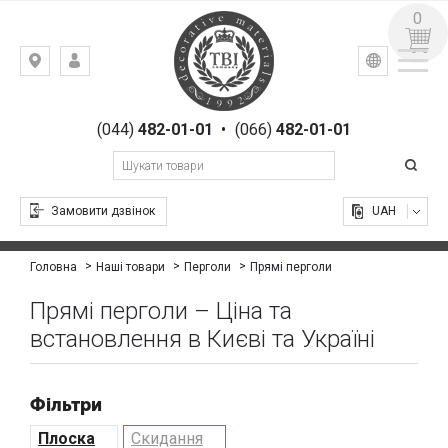
0
УКР
РУС
Київ,
ВХІД
вул.
РЕЄСТРАЦІЯ
Гоголівська,
(044)
482-01-01
•
(066)
482-01-01
23
Замовити дзвінок
UAH
Прямі перголи
Головна
Наші товари
Перголи
Прямі перголи – Ціна та
встановлення в Києві та Україні
Фільтри
Плоска
Скидання