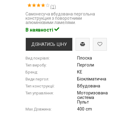
(1)
Самонесуча вбудована пергольна
конструкция з поворотними
алюмінієвими ламелями.
В наявності
ДІЗНАТИСЬ ЦІНУ
Плоска
Вид покрівлі:
Перголи
Тип виробу:
KE
Бренд:
Біокліматична
Види пергол:
Вбудована
Тип конструкції:
Моторизована
Тип управління:
система
Пульт
400 cm
Max Довжина: