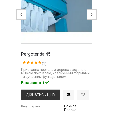
‹
›
Pergotenda 45
(1)
Приставна пергола з дерева з зсувною
м'якою покрівлею, класичними формами
та сучасним функціоналом.
В наявності
ДІЗНАТИСЬ ЦІНУ
Похила
Вид покрівлі:
Плоска