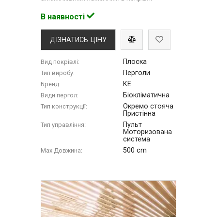
В наявності
ДІЗНАТИСЬ ЦІНУ
Плоска
Вид покрівлі:
Перголи
Тип виробу:
KE
Бренд:
Біокліматична
Види пергол:
Окремо стояча
Тип конструкції:
Пристінна
Пульт
Тип управління:
Моторизована
система
500 cm
Max Довжина: