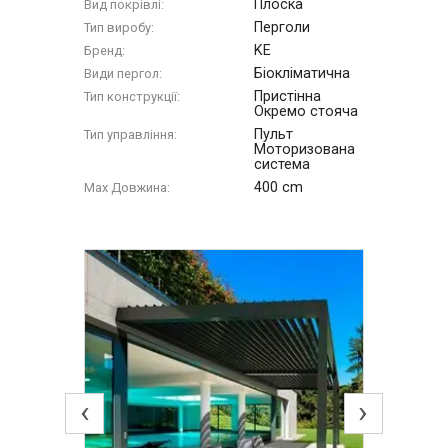
Плоска
Вид покрівлі:
Перголи
Тип виробу:
KE
Бренд:
Біокліматична
Види пергол:
Пристінна
Тип конструкції:
Окремо стояча
Пульт
Тип управління:
Моторизована
система
400 cm
Max Довжина:
‹
›