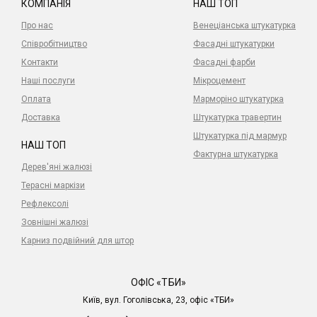
КОМПАНІЯ
НАШ ТОП
Про нас
Венеціанська штукатурка
Співробітництво
Фасадні штукатурки
Контакти
Фасадні фарби
Наші послуги
Мікроцемент
Оплата
Марморіно штукатурка
Доставка
Штукатурка травертин
Штукатурка під мармур
НАШ ТОП
Фактурна штукатурка
Дерев'яні жалюзі
Терасні маркізи
Рефлексолі
Зовнішні жалюзі
Карниз подвійний для штор
ОФІС «ТБИ»
Київ, вул. Гоголівська, 23, офіс «ТБИ»