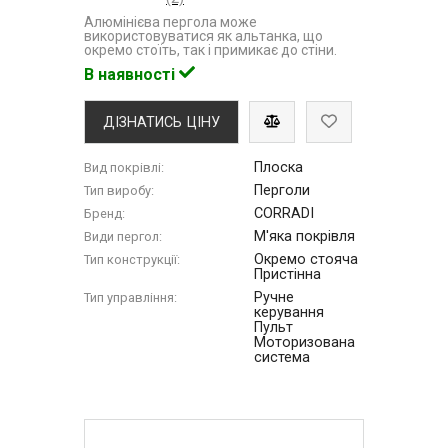
Алюмінієва пергола може
використовуватися як альтанка, що
окремо стоїть, так і примикає до стіни.
В наявності
ДІЗНАТИСЬ ЦІНУ
Плоска
Вид покрівлі:
Перголи
Тип виробу:
CORRADI
Бренд:
М'яка покрівля
Види пергол:
Окремо стояча
Тип конструкції:
Пристінна
Ручне
Тип управління:
керування
Пульт
Моторизована
система