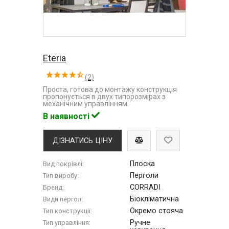
Eteria
(2)
Проста, готова до монтажу конструкція
пропонується в двух типорозмірах з
механічним управлінням.
В наявності
ДІЗНАТИСЬ ЦІНУ
Плоска
Вид покрівлі:
Перголи
Тип виробу:
CORRADI
Бренд:
Біокліматична
Види пергол:
Окремо стояча
Тип конструкції:
Ручне
Тип управління: