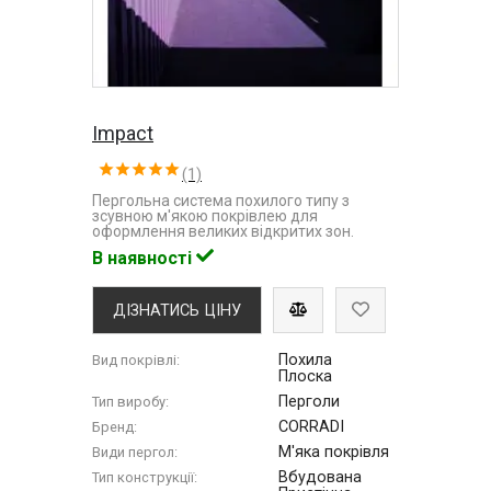
Impact
(1)
Пергольна система похилого типу з
зсувною м'якою покрівлею для
оформлення великих відкритих зон.
В наявності
ДІЗНАТИСЬ ЦІНУ
Похила
Вид покрівлі:
Плоска
Перголи
Тип виробу:
CORRADI
Бренд:
М'яка покрівля
Види пергол:
Вбудована
Тип конструкції: