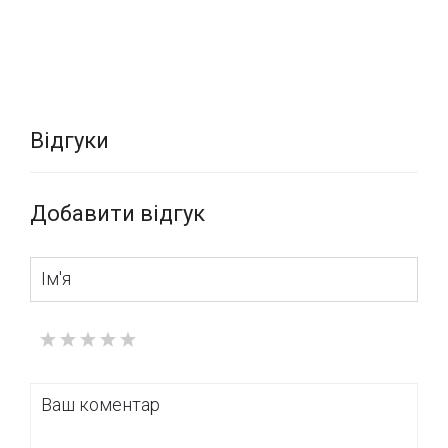
«VOGUE INTERIORS», де наші фахівці в невимушеній
обстановці ознайомлять Вас з усім асортиментом
якісного європейського текстилю від провідних
виробників і запропонують найкращі варіанти
текстильного оформлення Вашого приміщення.
Відгуки
Добавити відгук