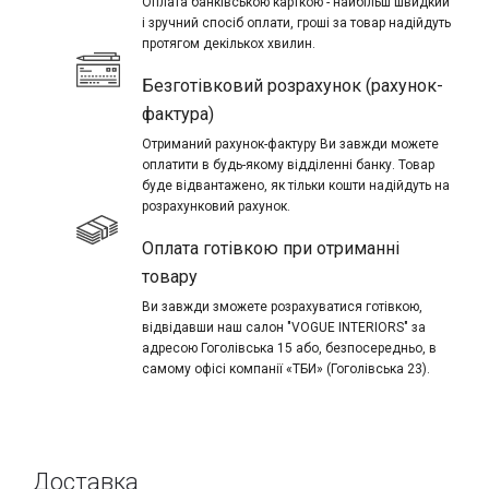
Оплата банківською карткою - найбільш швидкий
і зручний спосіб оплати, гроші за товар надійдуть
протягом декількох хвилин.
Безготівковий розрахунок (рахунок-
фактура)
Отриманий рахунок-фактуру Ви завжди можете
оплатити в будь-якому відділенні банку. Товар
буде відвантажено, як тільки кошти надійдуть на
розрахунковий рахунок.
Оплата готівкою при отриманні
товару
Ви завжди зможете розрахуватися готівкою,
відвідавши наш салон "VOGUE INTERIORS" за
адресою Гоголівська 15 або, безпосередньо, в
самому офісі компанії «ТБИ» (Гоголівська 23).
Доставка