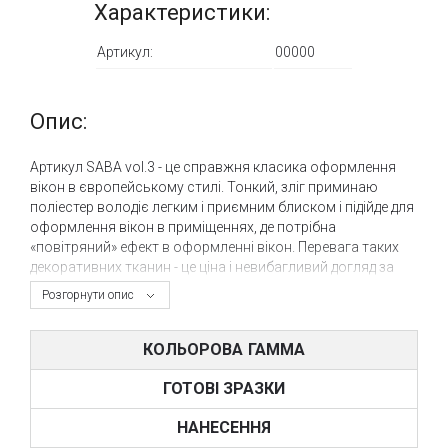
Характеристики:
Артикул:
00000
Опис:
Артикул SABA vol.3 - це справжня класика оформлення
вікон в європейському стилі. Тонкий, зліг приминаю
поліестер володіє легким і приємним блиском і підійде для
оформлення вікон в приміщеннях, де потрібна
«повітряний» ефект в оформленні вікон. Перевага таких
декоративних тканин - це ціна і невибагливий догляд за
шторами. Велика колірна гамма артикулу SABA дає
Розгорнути опис
можливість дизайнерам і оформлювачам підібрати
штори під вже існуючі елементи інтер'єру.
КОЛЬОРОВА ГАММА
Купити тканини для штор JAB ANSTOETZ c доставкою по
всій Україні можна через інтернет-магазин www.tbi.ua.
ГОТОВІ ЗРАЗКИ
Якщо Вам потрібні тканини JAB або Ви просто шукаєте
НАНЕСЕННЯ
пошиття штор «під ключ» - запрошуємо в наш салон штор