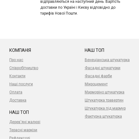
відправляються на наступний день. Вартість
доставки по Україні і Києву відповідно до
тарифів Нової Пошти.
КОМПАНІЯ
НАШ ТОП
Про нас
Венеціанська штукатурка
Співробітництво
Фасадні штукатурки
Контакти
Фасадні фарби
Наші послуги
Мікроцемент
Оплата
Марморіно штукатурка
Доставка
Штукатурка травертин
Штукатурка під мармур
НАШ ТОП
Фактурна штукатурка
Дерев'яні жалюзі
Терасні маркізи
Рефлексолі