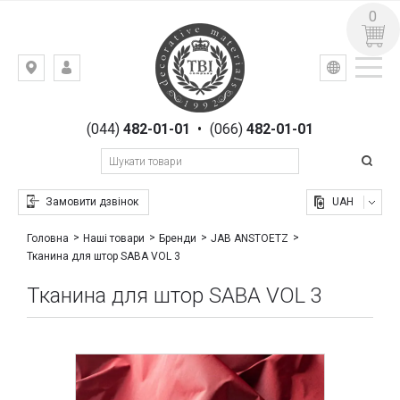
0
УКР
РУС
Київ,
ВХІД
вул.
РЕЄСТРАЦІЯ
Гоголівська,
(044)
482-01-01
•
(066)
482-01-01
23
Замовити дзвінок
UAH
Головна
Наші товари
Бренди
JAB ANSTOETZ
Тканина для штор SABA VOL 3
Тканина для штор SABA VOL 3