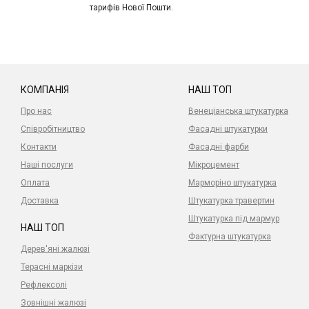
тарифів Нової Пошти.
КОМПАНІЯ
НАШ ТОП
Про нас
Венеціанська штукатурка
Співробітництво
Фасадні штукатурки
Контакти
Фасадні фарби
Наші послуги
Мікроцемент
Оплата
Марморіно штукатурка
Доставка
Штукатурка травертин
Штукатурка під мармур
НАШ ТОП
Фактурна штукатурка
Дерев'яні жалюзі
Терасні маркізи
Рефлексолі
Зовнішні жалюзі