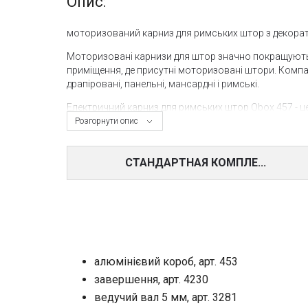
Опис:
моторизований карниз для римських штор з декор
Моторизовані карнизи для штор значно покращують
приміщення, де присутні моторизовані штори. Компан
драпіровані, панельні, мансардні і римські.
Електричний карниз для римських штор
Qbox 457 - 
для використання в житлових і комерційних приміще
Розгорнути опис
і бути декоративним елементом інтер'єру. Незважаю
при Lмах = 500 cm, Hмах = 300 cm і вагою полотна до
СТАНДАРТНАЯ КОМПЛЕ...
Електрична карнизная система Qbox 457 оснащена 
здійснюється за допомогою намотують бобін, що пр
джерела живлення зі змінним струмом 90-250V / пост
бути налаштована простим механічним регулювання
Установка на стелі і стіни за допомогою спеціальни
Купити електричні карнизи для римських штор
в Києв
алюмінієвий короб, арт. 453
солцнцезащітине системи MOTTURA. Замовити мотори
завершення, арт. 4230
ведучий вал 5 мм, арт. 3281