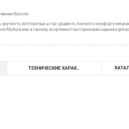
ативним боксом
 зручність експлуатації штор і додають значного комфорту мешк
ія Mottura має в своєму асортименті моторизовані карнизи для всі
це компактний моторизований технічно-декоративний карниз, який
ннях і може не тільки виконувати функцію вертикального переміще
чи на свої досить компактні розміри, карниз Qbox 457 може викор
 5 кг.
КАТА
ТЕХНИЧЕСКИЕ ХАРАК...
алюмінієвим боксом з торцевими заглушками з протиударного плас
иводяться в дію мотором 24V постійного струму, що живиться ві
ійним струмом 24V. Позиція кінцевих вимикачів штор (як вврех, так
м. Бобіни обладнані спеціальним пристроєм для швидкого зняття 
х кронштейнів.
і можна в шоу-румі «VOGUE INTEIORS», де представлені всі карнизи 
зовані карнизи з доставкою по Україні можна в нашому інтернет