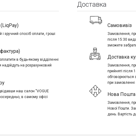
Доставка
(LiqPay)
Самовивіз
 і зручний спосіб оплати, гроші
Замовлення, при
після 15:30 вид
зможете забрати
-фактура)
Доставка ку
платити в будь-якому відділенні
ти надійдуть на розрахунковий
Замовлення, при
прийняті після 
обговорюється 
ру
при замовленні в
ідвідавши наш салон "VOGUE
Нова Пошта 
посередньо, в самому офісі
Замовлення, при
Нової Пошти. За
день. Вартість д