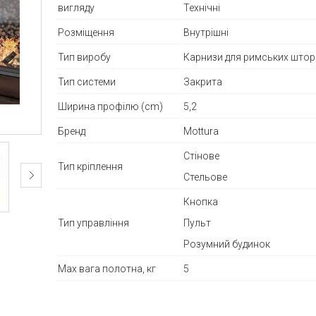
вигляду
Технічні
Розміщення
Внутрішні
Тип виробу
Карнизи для римських штор
Тип системи
Закрита
Ширина профілю (cm)
5,2
Бренд
Mottura
Стінове
Тип кріплення
Стельове
Кнопка
Тип управління
Пульт
Розумний будинок
Max вага полотна, кг
5