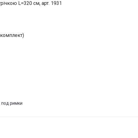
трічкою L=320 см, арт. 1931
 комплект)
 под римки