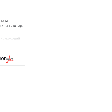
анцям
х типів штор:
 призначений
ння штори, але
истовуватися
ЛОГ
тика. Підйом
д зовнішнього
 і внизу) може
штори.
і
-магазині.