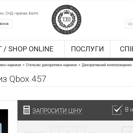
ні, СНД і країнах Балтії
вінок
 / SHOP ONLINE
ПОСЛУГИ
СПІ
Декоративний електрокарниз 
ивні карнизи
Стельові декоративні карнизи
из Qbox 457
В 
ЗАПРОСИТИ ЦІНУ
Кількість:
шт.