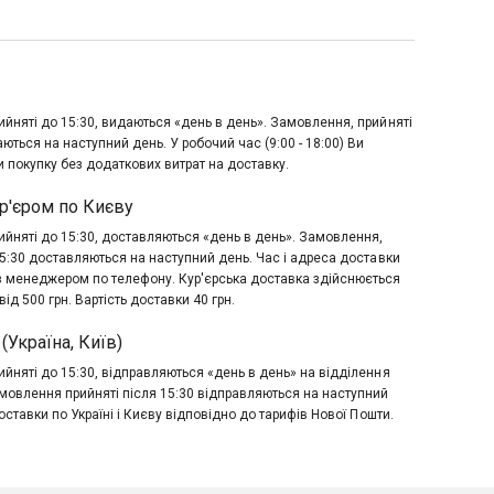
йняті до 15:30, видаються «день в день». Замовлення, прийняті
аються на наступний день. У робочий час (9:00 - 18:00) Ви
 покупку без додаткових витрат на доставку.
р'єром по Києву
йняті до 15:30, доставляються «день в день». Замовлення,
15:30 доставляються на наступний день. Час і адреса доставки
з менеджером по телефону. Кур'єрська доставка здійснюється
ід 500 грн. Вартість доставки 40 грн.
(Україна, Київ)
йняті до 15:30, відправляються «день в день» на відділення
мовлення прийняті після 15:30 відправляються на наступний
оставки по Україні і Києву відповідно до тарифів Нової Пошти.