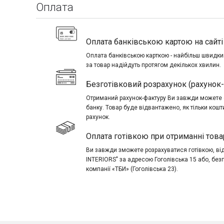
Оплата
Оплата банківською картою на сайті 
Оплата банківською карткою - найбільш швидкий
за товар надійдуть протягом декількох хвилин.
Безготівковий розрахунок (рахунок
Отриманий рахунок-фактуру Ви завжди можете о
банку. Товар буде відвантажено, як тільки кош
рахунок.
Оплата готівкою при отриманні това
Ви завжди зможете розрахуватися готівкою, в
INTERIORS" за адресою Гоголівська 15 або, без
компанії «ТБИ» (Гоголівська 23).