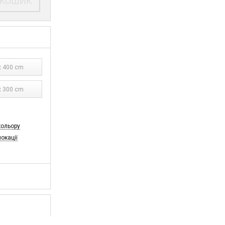
 кошик
 400 cm
 300 cm
кольору
локації