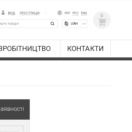
ВХІД
РЕЄСТРАЦІЯ
УКР
РУС
ENG
0
UAH
ВРОБІТНИЦТВО
КОНТАКТИ
наявності