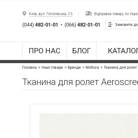
Київ, вул. Гоголівська, 23
Відправка товару по Украї
(044)
482-01-01
•
(066)
482-01-01
Замовити дз
ПРО НАС
БЛОГ
КАТАЛОГ
Тканина для ролет 
Головна
Наші товари
Бренди
Mottura
Тканина для ролет Aeroscree