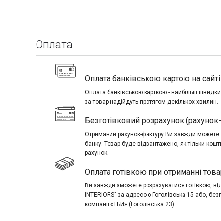
Оплата
Оплата банківською картою на сайті 
Оплата банківською карткою - найбільш швидкий
за товар надійдуть протягом декількох хвилин.
Безготівковий розрахунок (рахунок
Отриманий рахунок-фактуру Ви завжди можете о
банку. Товар буде відвантажено, як тільки кош
рахунок.
Оплата готівкою при отриманні това
Ви завжди зможете розрахуватися готівкою, в
INTERIORS" за адресою Гоголівська 15 або, без
компанії «ТБИ» (Гоголівська 23).