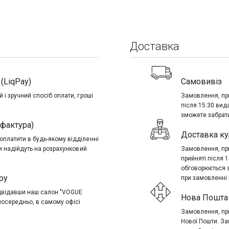
Доставка
(LiqPay)
Самовивіз
 і зручний спосіб оплати, гроші
Замовлення, при
після 15:30 вид
зможете забрати
-фактура)
Доставка ку
платити в будь-якому відділенні
ти надійдуть на розрахунковий
Замовлення, при
прийняті після 
обговорюється 
ру
при замовленні в
ідвідавши наш салон "VOGUE
Нова Пошта 
посередньо, в самому офісі
Замовлення, при
Нової Пошти. За