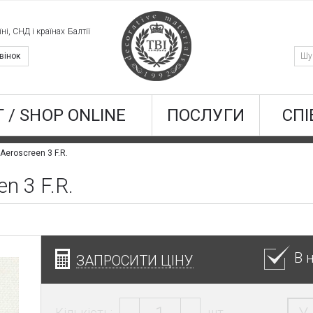
ні, СНД і країнах Балтії
вінок
 / SHOP ONLINE
ПОСЛУГИ
СПІ
Aeroscreen 3 F.R.
n 3 F.R.
В 
ЗАПРОСИТИ ЦІНУ
Кількість:
шт.