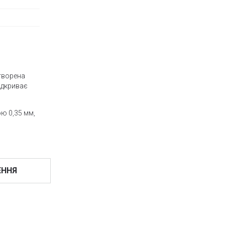
Створена
ідкриває
ою 0,35 мм,
ьору та захист
а TS,
ЕННЯ
 внутрішнього