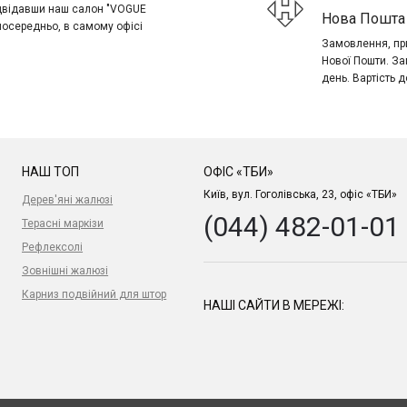
ідвідавши наш салон "VOGUE
Нова Пошта 
посередньо, в самому офісі
Замовлення, при
Нової Пошти. За
день. Вартість д
НАШ ТОП
ОФІС «ТБИ»
Київ, вул. Гоголівська, 23, офіс «ТБИ»
Дерев'яні жалюзі
(044) 482-01-01
Терасні маркізи
Рефлексолі
Зовнішні жалюзі
Карниз подвійний для штор
НАШІ САЙТИ В МЕРЕЖІ: