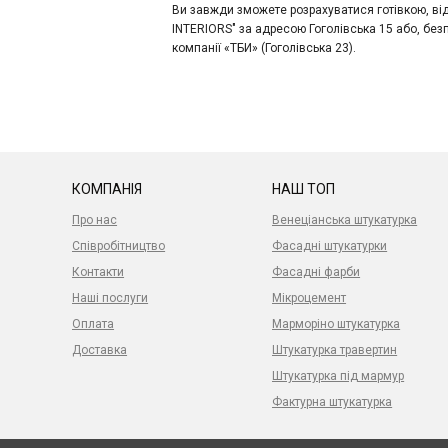
Ви завжди зможете розрахуватися готівкою, в
INTERIORS" за адресою Гоголівська 15 або, без
компанії «ТБИ» (Гоголівська 23).
КОМПАНІЯ
НАШ ТОП
Про нас
Венеціанська штукатурка
Співробітництво
Фасадні штукатурки
Контакти
Фасадні фарби
Наші послуги
Мікроцемент
Оплата
Марморіно штукатурка
Доставка
Штукатурка травертин
Штукатурка під мармур
Фактурна штукатурка