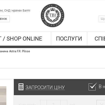
ні, СНД і країнах Балтії
вінок
 / SHOP ONLINE
ПОСЛУГИ
СПІ
анина Astra F.R. Plisse
В 
ЗАПРОСИТИ ЦІНУ
Кількість:
шт.