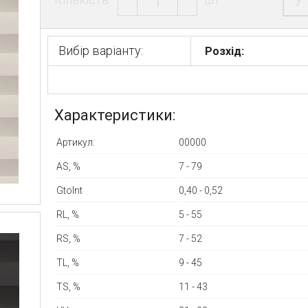
У
Вибір варіанту:
Розхід:
Характеристики:
Артикул:
00000
AS, %
7 - 79
GtoInt
0,40 - 0,52
RL, %
5 - 55
RS, %
7 - 52
TL, %
9 - 45
TS, %
11 - 43