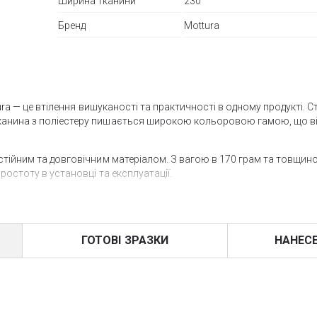
Ширина тканини
230
Бренд
Mottura
ttura — це втілення вишуканості та практичності в одному продукті. 
тканина з поліестеру пишається широкою кольоровою гамою, що в
естійним та довговічним матеріалом. З вагою в 170 грам та товщин
простоту в установці та експлуатації.
-захистом між 81-90%, ця тканина гарантує відмінне збереження кол
відмінні фільтруючі характеристики з показниками AS, RL, RS, TL, т
кання в приміщенні.
ГОТОВІ ЗРАЗКИ
НАНЕС
омбінацію стилю, комфорту та функціональності. Рекомендована для
 що є додатковою гарантією її високої якості та довговічності.
UE INTERIORS», де представлені всі зразки бренду Mottura.