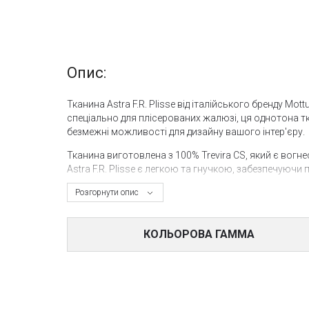
Опис:
Тканина Astra F.R. Plisse від італійського бренду Mo
спеціально для плісерованих жалюзі, ця однотона 
безмежні можливості для дизайну вашого інтер'єру.
Тканина виготовлена з 100% Trevira CS, який є вогн
Astra F.R. Plisse є легкою та гнучкою, забезпечуючи 
З показниками стійкості кольору на рівні 6/7 та UV
Розгорнути опис
від шкідливого впливу сонця. Вона також забезпечує 
дозволяючи вам контролювати рівень світлопропус
КОЛЬОРОВА ГАММА
Ця тканина — ідеальний вибір для тих, хто шукає к
використання, Astra F.R. Plisse виготовлена в Італії,
Купити тканину Astra F.R. Plisse можна в салоні «VOG