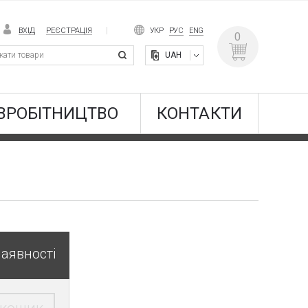
ВХІД
РЕЄСТРАЦІЯ
УКР
РУС
ENG
0
UAH
ВРОБІТНИЦТВО
КОНТАКТИ
наявності