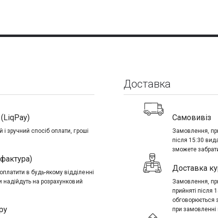
Доставка
(LiqPay)
Самовивіз
 і зручний спосіб оплати, гроші
Замовлення, при
після 15:30 вид
зможете забрати
-фактура)
Доставка ку
платити в будь-якому відділенні
ти надійдуть на розрахунковий
Замовлення, при
прийняті після 
обговорюється 
ру
при замовленні в