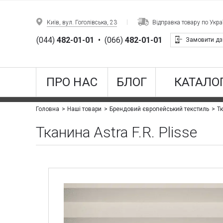
Київ, вул. Гоголівська, 23
Відправка товару по Украї
(044)
482-01-01
•
(066)
482-01-01
Замовити дз
ПРО НАС
БЛОГ
КАТАЛОГ
Тк
Головна
Наші товари
Брендовий європейський текстиль
Тканина Astra F.R. Plisse