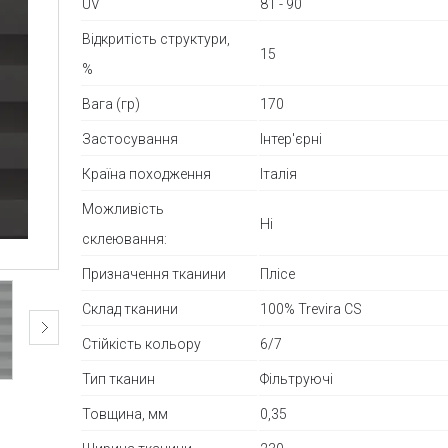
UV
81 - 90
Відкритість структури,
15
%
Вага (гр)
170
Застосування
Інтер'єрні
Країна походження
Італія
Можливість
Ні
склеювання:
Призначення тканини
Плісе
Склад тканини
100% Trevira CS
Стійкість кольору
6/7
Тип тканин
Фільтруючі
Товщина, мм
0,35