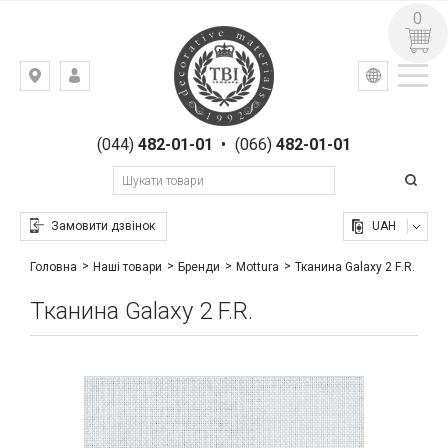
0
УКР
РУС
Київ,
ВХІД
вул.
РЕЄСТРАЦІЯ
Гоголівська,
(044)
482-01-01
•
(066)
482-01-01
23
Замовити дзвінок
UAH
Тканина Galaxy 2 F.R.
Головна
Наші товари
Бренди
Mottura
Тканина Galaxy 2 F.R.