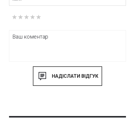
житлового та комерційного призначення. Великий досвід
роботи (більше 20-років) на об'єктах різного характеру -
запорука ефективного результату.