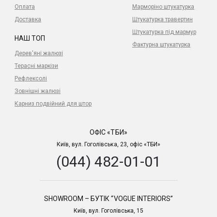
Оплата
Марморіно штукатурка
Доставка
Штукатурка травертин
Штукатурка під мармур
НАШ ТОП
Фактурна штукатурка
Дерев'яні жалюзі
Терасні маркізи
Рефлексолі
Зовнішні жалюзі
Карниз подвійний для штор
ОФІС «ТБИ»
Київ, вул. Гоголівська, 23, офіс «ТБИ»
(044) 482-01-01
SHOWROOM – БУТІК “VOGUE INTERIORS”
Київ, вул. Гоголівська, 15