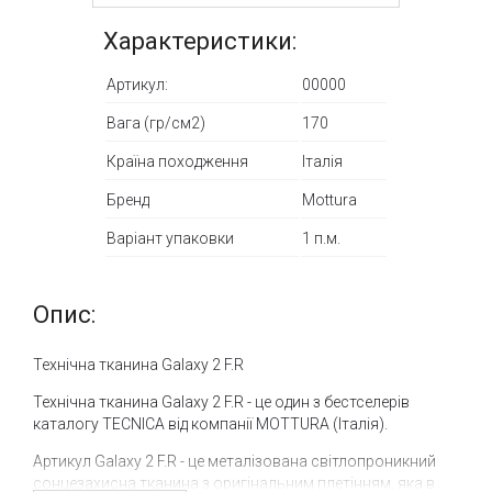
Характеристики:
Артикул:
00000
Вага (гр/см2)
170
Країна походження
Італія
Бренд
Mottura
Варіант упаковки
1 п.м.
Опис:
Технічна тканина Galaxy 2 F.R
Технічна тканина Galaxy 2 F.R - це один з бестселерів
каталогу TECNICA від компанії MOTTURA (Італія).
Артикул Galaxy 2 F.R - це металізована світлопроникний
сонцезахисна тканина з оригінальним плетінням, яка в