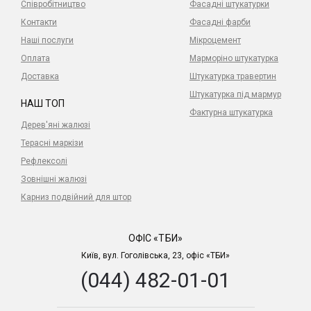
Співробітництво
Фасадні штукатурки
Контакти
Фасадні фарби
Наші послуги
Мікроцемент
Оплата
Марморіно штукатурка
Доставка
Штукатурка травертин
Штукатурка під мармур
НАШ ТОП
Фактурна штукатурка
Дерев'яні жалюзі
Терасні маркізи
Рефлексолі
Зовнішні жалюзі
Карниз подвійний для штор
ОФІС «ТБИ»
Київ, вул. Гоголівська, 23, офіс «ТБИ»
(044) 482-01-01