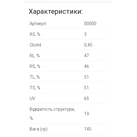
Характеристики:
Артикул:
00000
AS, %
3
GtoInt
0,45
RL, %
47
RS, %
46
TL, %
51
TS, %
51
UV
65
Відкритість структури,
19
%
Вага (гр)
145