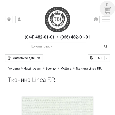
0
УКР
РУС
Київ,
ВХІД
вул.
РЕЄСТРАЦІЯ
Гоголівська,
(044)
482-01-01
•
(066)
482-01-01
23
Замовити дзвінок
UAH
Тканина Linea F.R.
Головна
Наші товари
Бренди
Mottura
Тканина Linea F.R.