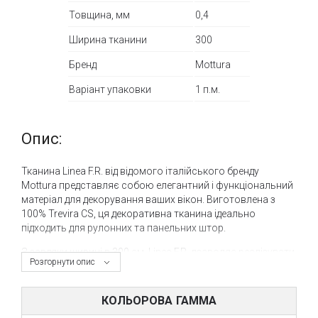
Товщина, мм
0,4
Ширина тканини
300
Бренд
Mottura
Варіант упаковки
1 п.м.
Опис:
Тканина Linea F.R. від відомого італійського бренду
Mottura представляє собою елегантний і функціональний
матеріал для декорування ваших вікон. Виготовлена з
100% Trevira CS, ця декоративна тканина ідеально
підходить для рулонних та панельних штор.
З завдяки ширині в 300 см, Linea F.R. дозволяє реалізувати
Розгорнути опис
широкий спектр дизайнерських рішень, від створення
атмосфери затишку до допомоги в зонуванні простору.
Тканина має вагу всього 145 грамів на погонний метр та
КОЛЬОРОВА ГАММА
товщину 0,4 мм, що робить її легкою і елегантною, але в