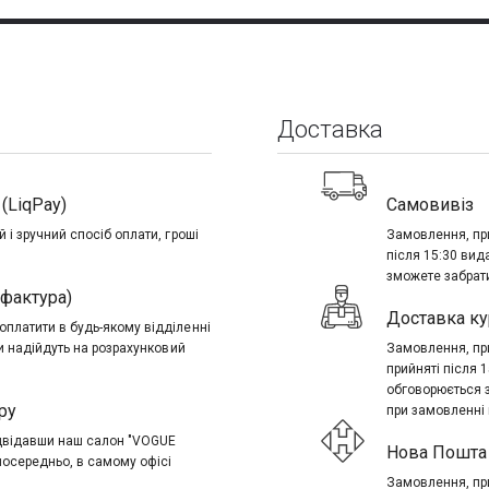
Доставка
(LiqPay)
Самовивіз
 і зручний спосіб оплати, гроші
Замовлення, при
після 15:30 вид
зможете забрати
-фактура)
Доставка ку
платити в будь-якому відділенні
ти надійдуть на розрахунковий
Замовлення, при
прийняті після 
обговорюється 
ру
при замовленні в
ідвідавши наш салон "VOGUE
Нова Пошта 
посередньо, в самому офісі
Замовлення, при