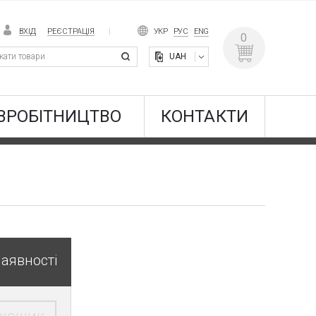
ВХІД
РЕЄСТРАЦІЯ
УКР
РУС
ENG
0
UAH
ВРОБІТНИЦТВО
КОНТАКТИ
наявності