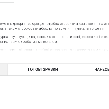
ент в декорі інтер'єрів, де потрібно створити цікаві рішення на сті
и, а також створювати абсолютно аскетичні і унікальні рішення.
фактурна штукатурка, яка дозволяє створювати різні декоративні ефе
льних навичок роботи з матеріалом.
естандартні рішення в інтер'єрі, створювані з використанням факту
інальна і ненав'язлива фактура може підійти як для сучасних інтер'єр
ору також на висоті, поверхня стійка до жорстких експлуатаційних
ГОТОВІ ЗРАЗКИ
НАНЕС
таврується, в тому числі і локально.
ернет-магазині всього в кілька кліків через наш інтернет-магазин 
рошуємо Вас в наш шоу-рум «VOGUE INTERIORS», де представлені всі
алійських компаній NOVACOLOR і Giorgio Graesan & Friends.
тивні фарби і штукатурки в радах розділі нашого сайту і виконати 