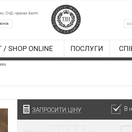
ні, СНД і країнах Балтії
вінок
 / SHOP ONLINE
ПОСЛУГИ
СПІ
into
В 
ЗАПРОСИТИ ЦІНУ
Кількість:
шт.