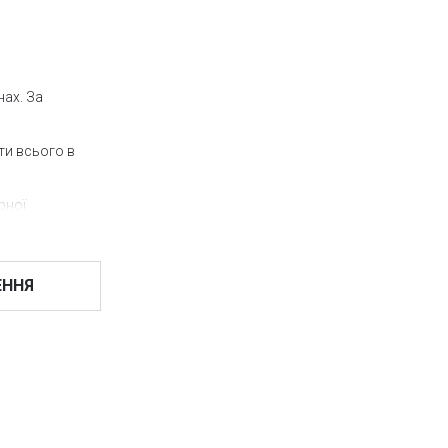
нах. За
кти всього в
рної
ів, так і
 умов,
ЕННЯ
і ми оперативно
 декоративні
декор