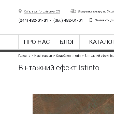
Київ, вул. Гоголівська, 23
Відправка товару по Украї
(044)
482-01-01
•
(066)
482-01-01
Замовити дз
ПРО НАС
БЛОГ
КАТАЛОГ
Вінтажний ефект Ist
Головна
Наші товари
Оздоблення стін
Вінтажний ефект Istinto