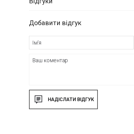
Відгуки
самостійно або із залученням своїх декораторів.
Добавити відгук