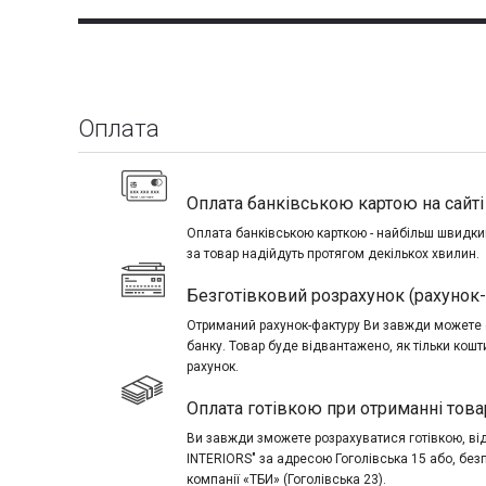
Оплата
Оплата банківською картою на сайті 
Оплата банківською карткою - найбільш швидкий
за товар надійдуть протягом декількох хвилин.
Безготівковий розрахунок (рахунок
Отриманий рахунок-фактуру Ви завжди можете о
банку. Товар буде відвантажено, як тільки кош
рахунок.
Оплата готівкою при отриманні това
Ви завжди зможете розрахуватися готівкою, в
INTERIORS" за адресою Гоголівська 15 або, без
компанії «ТБИ» (Гоголівська 23).