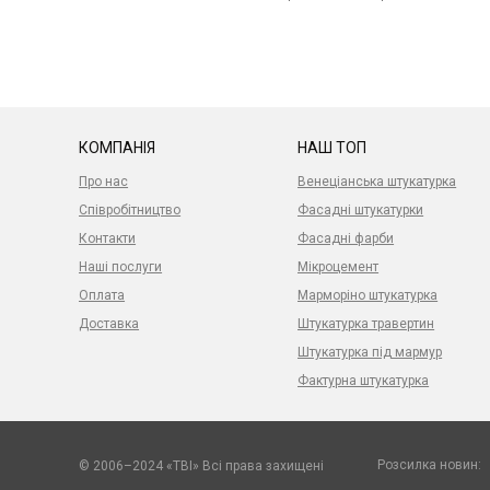
КОМПАНІЯ
НАШ ТОП
Про нас
Венеціанська штукатурка
Співробітництво
Фасадні штукатурки
Контакти
Фасадні фарби
Наші послуги
Мікроцемент
Оплата
Марморіно штукатурка
Доставка
Штукатурка травертин
Штукатурка під мармур
Фактурна штукатурка
Розсилка новин:
© 2006–2024 «TBI» Всі права захищені