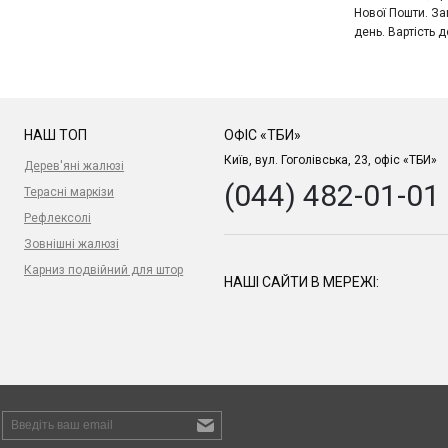
Нової Пошти. За
день. Вартість д
НАШ ТОП
ОФІС «ТБИ»
Київ, вул. Гоголівська, 23, офіс «ТБИ»
Дерев'яні жалюзі
(044) 482-01-01
Терасні маркізи
Рефлексолі
Зовнішні жалюзі
Карниз подвійний для штор
НАШІ САЙТИ В МЕРЕЖІ: