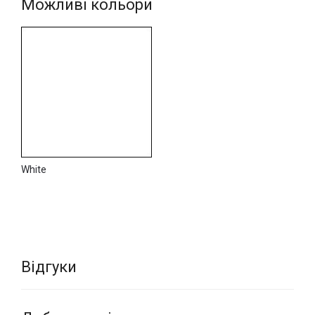
Можливі кольори
фактур всіх матеріалів з асортименту італійської фабрики
NOVACOLOR.
White
Відгуки