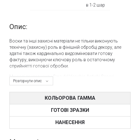
в 1-2 шар
Опис:
Воски та інші захисні матеріали не тільки виконують
технічну (захисну) роль в фінішній обробці декору, але
здатні також кардинально видозмінювати готову
фактуру, виконуючи ключову роль в остаточному
сприйнятті готової обробки.
Ми раді представити Cera del Vecchio Antichi Sapori -
Розгорнути опис
повного аналог прозорого захисного воску Cera del
Vecchio, але до складу якого додається перепалених
глина. Даний матеріал є повністю натуральним і
КОЛЬОРОВА ГАММА
наноситися на поверхню за допомогою дрантя.
ГОТОВІ ЗРАЗКИ
Купити захисно-декоративний віск Cera del Vecchio Antichi
Sapori в інтернет-магазині www.tbi.uaне складає труднощів
НАНЕСЕННЯ
всього за кілька кліків. Також Ви можете придбати
захисні матеріали Giorgio Graesan & Friends в нашому
шоу-румі «VOGUE INTERIORS», де представлені зразки