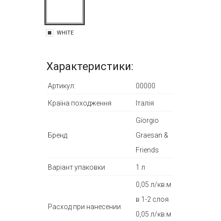
WHITE
Характеристики:
Артикул:
00000
Країна походження
Італія
Giorgio
Бренд
Graesan &
Friends
Варіант упаковки
1 л
0,05 л/кв.м
в 1-2 слоя
Расход при нанесении
0,05 л/кв.м