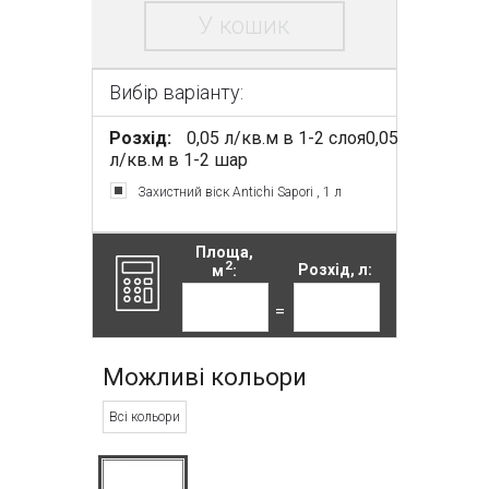
У кошик
Вибір варіанту:
Розхід:
0,05 л/кв.м в 1-2 слоя0,05
л/кв.м в 1-2 шар
Захистний віск Antichi Sapori , 1 л
Площа,
2
м
:
Розхід, л:
=
Можливі кольори
Всі кольори