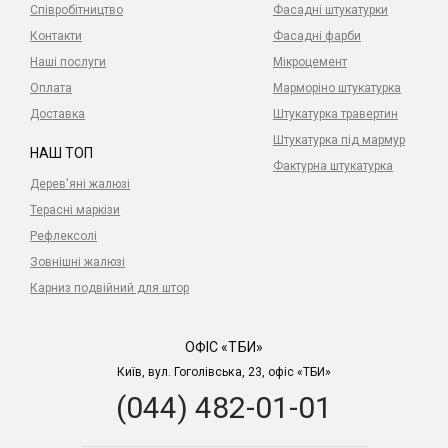
Співробітництво
Фасадні штукатурки
Контакти
Фасадні фарби
Наші послуги
Мікроцемент
Оплата
Марморіно штукатурка
Доставка
Штукатурка травертин
Штукатурка під мармур
НАШ ТОП
Фактурна штукатурка
Дерев'яні жалюзі
Терасні маркізи
Рефлексолі
Зовнішні жалюзі
Карниз подвійний для штор
ОФІС «ТБИ»
Київ, вул. Гоголівська, 23, офіс «ТБИ»
(044) 482-01-01