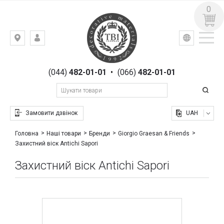
0
УКР
РУС
Київ,
ВХІД
вул.
РЕЄСТРАЦІЯ
Гоголівська,
(044)
482-01-01
•
(066)
482-01-01
23
Замовити дзвінок
UAH
Головна
Наші товари
Бренди
Giorgio Graesan & Friends
Захистний віск Antichi Sapori
Захистний віск Antichi Sapori