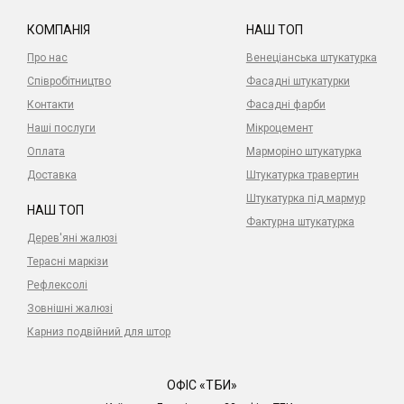
КОМПАНІЯ
НАШ ТОП
Про нас
Венеціанська штукатурка
Співробітництво
Фасадні штукатурки
Контакти
Фасадні фарби
Наші послуги
Мікроцемент
Оплата
Марморіно штукатурка
Доставка
Штукатурка травертин
Штукатурка під мармур
НАШ ТОП
Фактурна штукатурка
Дерев'яні жалюзі
Терасні маркізи
Рефлексолі
Зовнішні жалюзі
Карниз подвійний для штор
ОФІС «ТБИ»