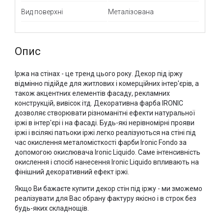
Вид поверхні
Металізована
Опис
Іржа на стінах - це тренд цього року. Декор під іржу
відмінно підійде для житлових і комерційних інтер'єрів, а
також акцентних елементів фасаду, рекламних
конструкцій, вивісок ітд. Декоративна фарба IRONIC
дозволяє створювати різноманітні ефекти натуральної
іржі в інтер'єрі і на фасаді. Будь-які нерівномірні прояви
іржі і всілякі патьоки іржі легко реалізуються на стіні під
час окислення металомісткості фарби Ironic Fondo за
допомогою окислювача Ironic Liquido. Саме інтенсивність
окислення і спосіб нанесення Ironic Liquido впливають на
фінішний декоративний ефект іржі.
Якщо Ви бажаєте купити декор стін під іржу - ми зможемо
реалізувати для Вас обрану фактуру якісно і в строк без
будь-яких складнощів.