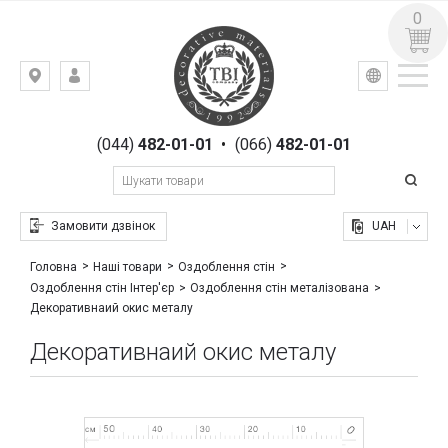
0
УКР
РУС
Київ,
ВХІД
вул.
РЕЄСТРАЦІЯ
Гоголівська,
(044)
482-01-01
•
(066)
482-01-01
23
Замовити дзвінок
UAH
Головна
Наші товари
Оздоблення стін
Оздоблення стін Інтер'єр
Оздоблення стін металізована
Декоративнаий окис металу
Декоративнаий окис металу