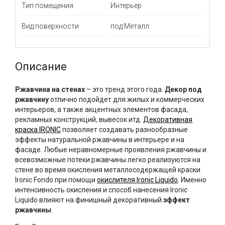
Тип помещения
Интерьер
Вид поверхности
под Металл
Описание
Ржавчина на стенах
– это тренд этого года.
Декор под
ржавчину
отлично подойдет для жилых и коммерческих
интерьеров, а также акцентных элементов фасада,
рекламных конструкций, вывесок итд.
Декоративная
краска IRONIC
позволяет создавать разнообразные
эффекты натуральной ржавчины в интерьере и на
фасаде. Любые неравномерные проявления ржавчины и
всевозможные потеки ржавчины легко реализуются на
стене во время окисления металлосодержащей краски
Ironic Fondo при помощи
окислителя Ironic Liquido
. Именно
интенсивность окисления и способ нанесения Ironic
Liquido влияют на финишный декоративный
эффект
ржавчины
.