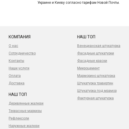
Украине и Киеву согласно тарифам Новой Почты.
КОМПАНИЯ
НАШ ТОП
О нас
Венецианская штукатурка
Сотрудничество
Фасадные штукатурки
Контакты
Фасадные краски
Наши услуги
Микроцемент
Оплата
Марморино штукатурка
Доставка
Штукатурка травертин
Штукатурка под мрамор
НАШ ТОП
Фактурная штукатурка
Деревянные жалюзи
Террасные маркизы
Рефлексоли
Наружные жалюзи