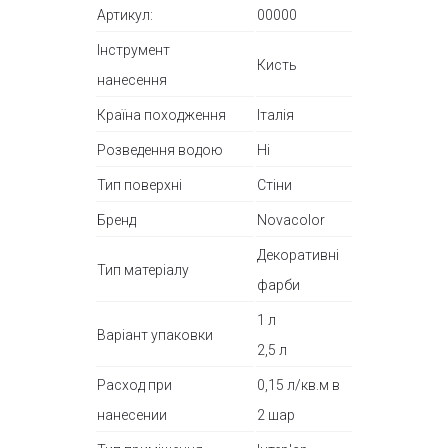
Артикул:
00000
Інструмент
Кисть
нанесення
Країна походження
Італія
Розведення водою
Ні
Тип поверхні
Стіни
Бренд
Novacolor
Декоративні
Тип матеріалу
фарби
1 л
Варіант упаковки
2,5 л
Расход при
0,15 л/кв.м в
нанесении
2 шар