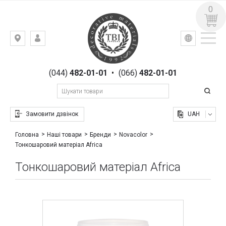
0
УКР
РУС
Київ,
ВХІД
вул.
РЕЄСТРАЦІЯ
Гоголівська,
(044)
482-01-01
•
(066)
482-01-01
23
Замовити дзвінок
UAH
Головна
Наші товари
Бренди
Novacolor
Тонкошаровий матеріал Africa
Тонкошаровий матеріал Africa