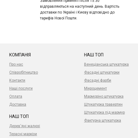
Замовлення прийняті після 15:30
відправляються на наступний день. Вартість
доставки по Україні і Києву відповідно до
тарифів Нової Пошти.
КОМПАНІЯ
НАШ ТОП
Про нас
Венеціанська штукатурка
Співробітництво
Фасадні штукатурки
Контакти
Фасадні фарби
Наші послуги
Мікроцемент
Оплата
Марморіно штукатурка
Доставка
Штукатурка травертин
Штукатурка під мармур
НАШ ТОП
Фактурна штукатурка
Дерев'яні жалюзі
Терасні маркізи