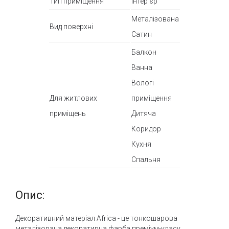
Тип приміщення
Інтер'єр
Металізована
Вид поверхні
Сатин
Балкон
Ванна
Вологі
Для житлових
приміщення
приміщень
Дитяча
Коридор
Кухня
Спальня
Опис:
Декоративний матеріал Afriсa - це тонкошарова
металізована декоративна фарба преміум-класу,