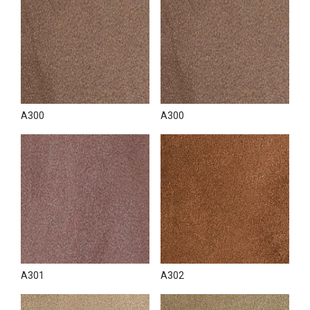
Купити декоративну фарбу Afriсa можна
в нашому
інтернет-магазині
з доставкою по всій Україні. Також Ви
можете замовити декору стін в інтер'єр-бутику «VOGUE
INTERIORS», де представлені всі декоративні матеріали
компанії NOVACOLOR.
A300
A300
A301
A302