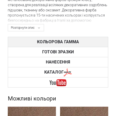
створена для реалізації всіляких декоративних оздоблень
під шовк, тканину або оксамит. Декоративна фарба
пропонується в 15-ти насичених кольорах і колірується
безпосередньо на фабриці в Італії за допомогою
спеціальних металізованих пігментів, які не вбивають
Розгорнути опис
металлизацию, а підвищують її.
Саме колірна гамма і вишуканий ефект шовку - це
КОЛЬОРОВА ГАММА
основна відмінність фарби Afriсa від інших аналогів,
пропонованих на ринку. Даний матеріал може
ГОТОВІ ЗРАЗКИ
похвалитися насиченим чорним кольором або яскраво-
бронзовим, в яких металлизация і блиск знаходяться на
НАНЕСЕННЯ
тому ж рівні, що і в фарбах світлих тонів.
КАТАЛОГ
Оздоблювальний матеріал Africa має відмінне покриттяі
може наноситися безпосередньо на грунт (Novaprimer)
або на підкладку Novalux E в кольорі фінішного матеріалу.
Експлуатаційні характеристики декоративної фарби Africa
набагато краще, ніж у будь-яких інших аналогів, тому
Можливі кольори
фінішний декор не вимагає додаткового захисту.
Декоративна фарба Africa відмінно підійде як для
житлових, так і для комерційних інтер'єрів різних стилів.