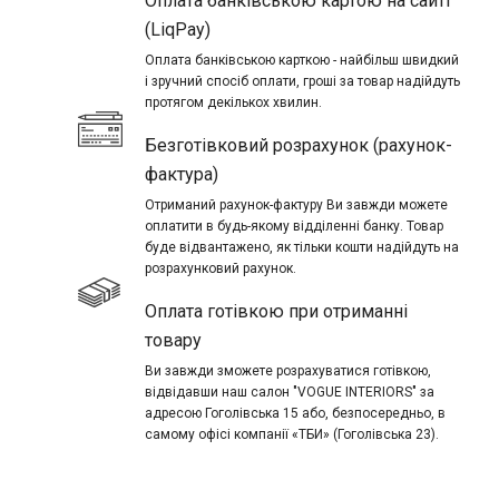
Оплата банківською картою на сайті
(LiqPay)
Оплата банківською карткою - найбільш швидкий
і зручний спосіб оплати, гроші за товар надійдуть
протягом декількох хвилин.
Безготівковий розрахунок (рахунок-
фактура)
Отриманий рахунок-фактуру Ви завжди можете
оплатити в будь-якому відділенні банку. Товар
буде відвантажено, як тільки кошти надійдуть на
розрахунковий рахунок.
Оплата готівкою при отриманні
товару
Ви завжди зможете розрахуватися готівкою,
відвідавши наш салон "VOGUE INTERIORS" за
адресою Гоголівська 15 або, безпосередньо, в
самому офісі компанії «ТБИ» (Гоголівська 23).