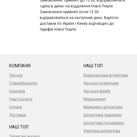
Замовлення, прийняті до 15:30, відправляються
«день в день» на відділення Нової Пошти.
Замовлення прийняті після 15:30
відправляються на наступний день. Вартість
доставки по Україні і Києву відповідно до
тарифів Нової Пошти.
КОМПАНІЯ
НАШ ТОП
Про нас
Венеціанська штукатурка
Співробітництво
Фасадні штукатурки
Контакти
Фасадні фарби
Наші послуги
Мікроцемент
Оплата
Марморіно штукатурка
Доставка
Штукатурка травертин
Штукатурка під мармур
НАШ ТОП
Фактурна штукатурка
Дерев'яні жалюзі