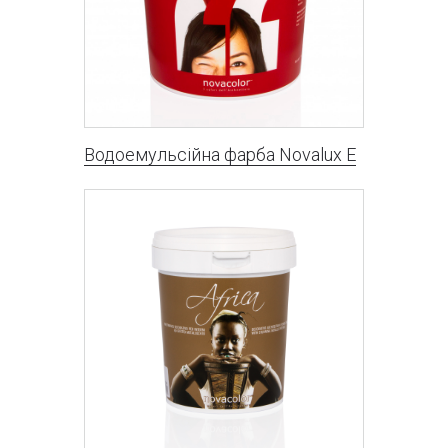
Водоемульсійна фарба Novalux E