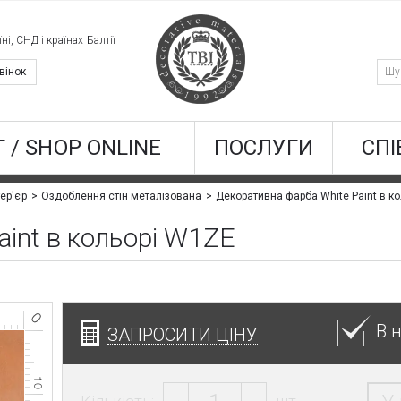
ні, СНД і країнах Балтії
вінок
 / SHOP ONLINE
ПОСЛУГИ
СПІ
Декоративна фарба White Paint в к
ер'єр
Оздоблення стін металізована
aint в кольорі W1ZE
В 
ЗАПРОСИТИ ЦІНУ