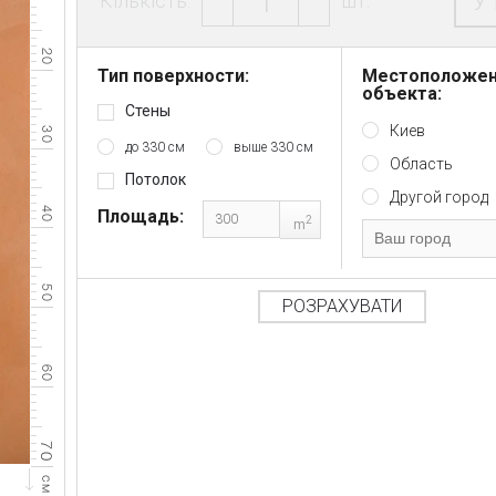
У
Кількість:
шт.
Тип поверхности:
Местоположе
объекта:
Стены
Киев
до 330 см
выше 330 см
Область
Потолок
Другой город
Площадь:
2
m
РОЗРАХУВАТИ