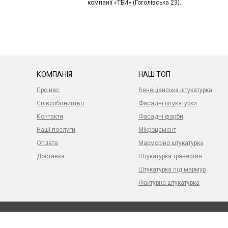
компанії «ТБИ» (Гоголівська 23).
КОМПАНІЯ
НАШ ТОП
Про нас
Венеціанська штукатурка
Співробітництво
Фасадні штукатурки
Контакти
Фасадні фарби
Наші послуги
Мікроцемент
Оплата
Марморіно штукатурка
Доставка
Штукатурка травертин
Штукатурка під мармур
Фактурна штукатурка
Розсилка новин:
© 2006–2024 «TBI» Всі права захищені