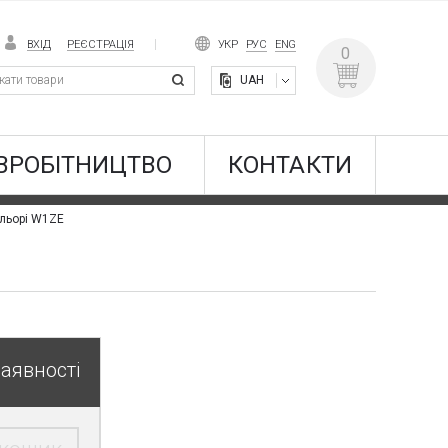
ВХІД
РЕЄСТРАЦІЯ
УКР
РУС
ENG
0
UAH
ВРОБІТНИЦТВО
КОНТАКТИ
ольорі W1ZE
наявності