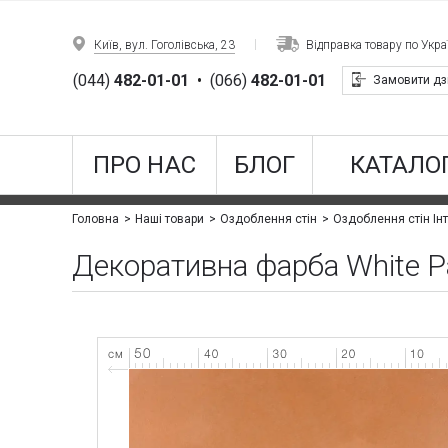
Київ, вул. Гоголівська, 23
Відправка товару по Украї
(044)
482-01-01
•
(066)
482-01-01
Замовити дз
ПРО НАС
БЛОГ
КАТАЛОГ
Головна
Наші товари
Оздоблення стін
Оздоблення стін Інт
Декоративна фарба White P