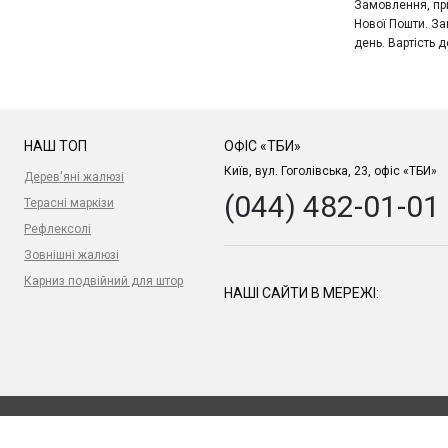
Замовлення, при
Нової Пошти. За
день. Вартість д
НАШ ТОП
ОФІС «ТБИ»
Київ, вул. Гоголівська, 23, офіс «ТБИ»
Дерев'яні жалюзі
(044) 482-01-01
Терасні маркізи
Рефлексолі
Зовнішні жалюзі
Карниз подвійний для штор
НАШІ САЙТИ В МЕРЕЖІ: