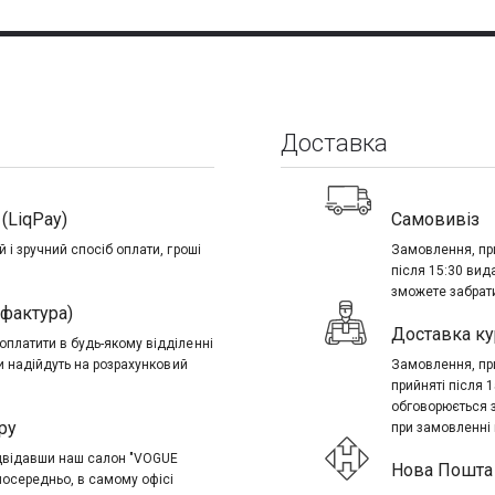
Доставка
(LiqPay)
Самовивіз
 і зручний спосіб оплати, гроші
Замовлення, при
після 15:30 вид
зможете забрати
-фактура)
Доставка ку
платити в будь-якому відділенні
ти надійдуть на розрахунковий
Замовлення, при
прийняті після 
обговорюється 
ру
при замовленні в
ідвідавши наш салон "VOGUE
Нова Пошта 
посередньо, в самому офісі