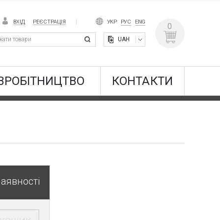
ВХІД
РЕЄСТРАЦІЯ
УКР
РУС
ENG
0
UAH
ВРОБІТНИЦТВО
КОНТАКТИ
наявності