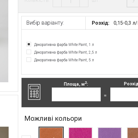
У
Вибір варіанту:
Розхід:
0,15-0,3 л
Декоративна фарба White Paint, 1 л
Декоративна фарба White Paint, 2,5 л
Декоративна фарба White Paint, 5 л
2
Площа, м
:
Розхід
=
Можливі кольори