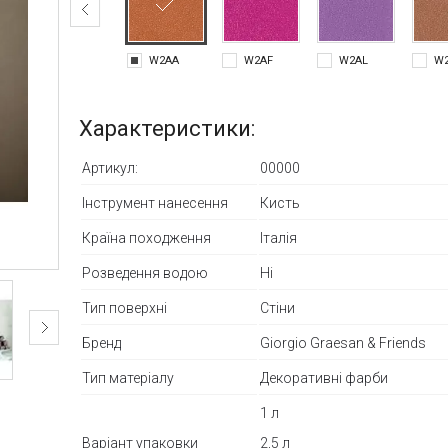
W2AA
W2AF
W2AL
W
Характеристики:
Артикул:
00000
Інструмент нанесення
Кисть
Країна походження
Італія
Розведення водою
Ні
Тип поверхні
Стіни
Бренд
Giorgio Graesan & Friends
Тип матеріалу
Декоративні фарби
1 л
Варіант упаковки
2,5 л