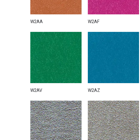
У Києві зразки фарби White Paint представлені в шо
вифарбовування всіх матеріалів з асортименту фабри
W2AA
W2AF
Купити фарбу WHITE PAINT можна
в нашому інтерне
декоративно-оздоблювальних матеріалів.
W2AV
W2AZ