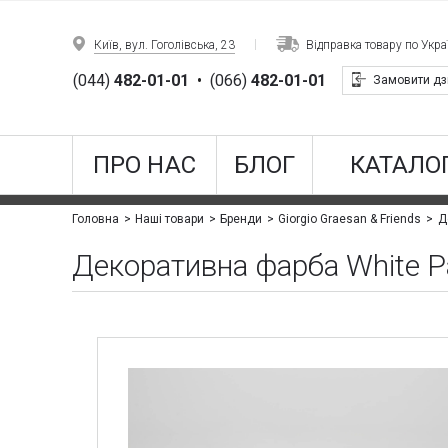
Київ, вул. Гоголівська, 23
Відправка товару по Украї
(044)
482-01-01
•
(066)
482-01-01
Замовити дз
ПРО НАС
БЛОГ
КАТАЛОГ
Д
Головна
Наші товари
Бренди
Giorgio Graesan & Friends
Декоративна фарба White P