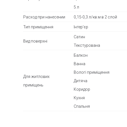
5 л
Расход при нанесении
0,15-0,3 л/кв.м в 2 слой
Тип приміщення
Інтер'єр
Сатин
Вид поверхні
Текстурована
Балкон
Ванна
Вологі приміщення
Для житлових
Дитяча
приміщень
Коридор
Кухня
Спальня