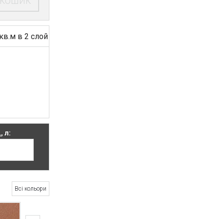
 кошик
/кв.м в 2 слой
, л:
Всі кольори