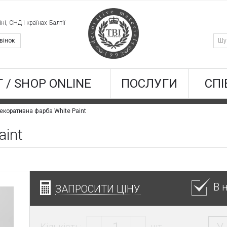
ні, СНД і країнах Балтії
вінок
 / SHOP ONLINE
ПОСЛУГИ
СПІ
екоративна фарба White Paint
aint
В 
ЗАПРОСИТИ ЦІНУ
Кількість:
шт.