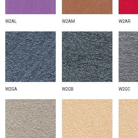
у-румі «VOGUE INTERIORS", де також можна подивитися натуральні
ки Giorgio Graesan & Friends.
W2AL
W2AM
W2AR
т-магазині
всього в кілька кліків, що значно полегшує замовлення і
W2GA
W2GB
W2GC