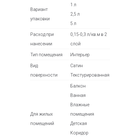
1 л
Вариант
2,5 л
упаковки
5 л
Расход при
0,15-0,3 л/кв.м в 2
нанесении
слой
Тип помещения
Интерьер
Вид
Сатин
поверхности
Текстурированная
Балкон
Ванная
Влажные
Для жилых
помещения
помещений
Детская
Коридор