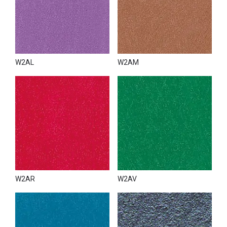
довольно стойким и моющимся декоративным
покрытием, допускающим локальный ремонт или
реставрацию поверхности после какого-то
механического повреждения. Для практически
абсолютной влагостойкости рекомендуем использовать
защитные материалы VETRO или декоративно-защитные
W2AL
W2AM
покрытия Framenti или Framenti Oro.
В Киеве образцы краски White Paint представлены в шоу-
руме «VOGUE INTERIORS", где также можно посмотреть
натуральные выкраски всех материалов из ассортимента
фабрики Giorgio Graesan & Friends.
Купить краску WHITE PAINT можно
в нашем интернет-
магазине
всего в несколько кликов, что значительно
облегчает заказ и доставку декоративно-отделочных
материалов.
W2AR
W2AV