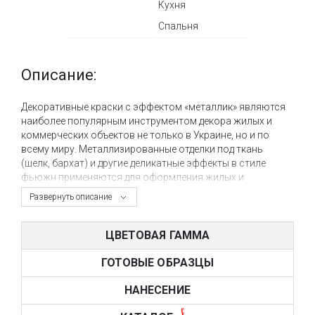
Кухня
Спальня
Описание:
Декоративные краски с эффектом «металлик» являются
наиболее популярным инструментом декора жилых и
коммерческих объектов не только в Украине, но и по
всему миру. Металлизированные отделки под ткань
(шелк, бархат) и другие деликатные эффекты в стиле
фьюжн применяются для оформления жилых и
коммерческих интерьеров в виду относительно
Развернуть описание
невысокой цены декора и хороших эксплуатационных
характеристик готовой фактуры.
ЦВЕТОВАЯ ГАММА
Компания Giorgio Graesan & Friends (Италия) имеет в
своем ассортименте серию тонкослойных отделочных
ГОТОВЫЕ ОБРАЗЦЫ
материалов с эффектом «металлик» в различных базах:
серебро (Colore & Gioia), золото (Colore & Oro) и
НАНЕСЕНИЕ
перламутр (White Paint). Простой способ нанесения,
оригинальный декоративный эффект, хорошие