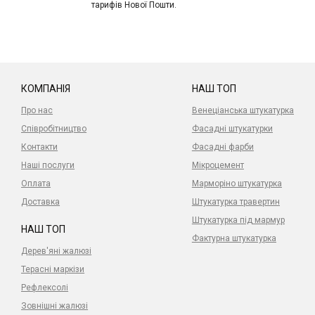
тарифів Нової Пошти.
КОМПАНІЯ
НАШ ТОП
Про нас
Венеціанська штукатурка
Співробітництво
Фасадні штукатурки
Контакти
Фасадні фарби
Наші послуги
Мікроцемент
Оплата
Марморіно штукатурка
Доставка
Штукатурка травертин
Штукатурка під мармур
НАШ ТОП
Фактурна штукатурка
Дерев'яні жалюзі
Терасні маркізи
Рефлексолі
Зовнішні жалюзі