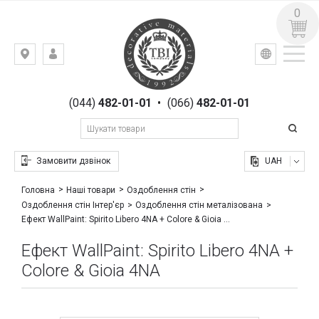
0
УКР
РУС
Київ,
ВХІД
вул.
РЕЄСТРАЦІЯ
Гоголівська,
(044)
482-01-01
•
(066)
482-01-01
23
Замовити дзвінок
UAH
Головна
Наші товари
Оздоблення стін
Оздоблення стін Інтер'єр
Оздоблення стін металізована
Ефект WallPaint: Spirito Libero 4NA + Colore & Gioia 4NA
Ефект WallPaint: Spirito Libero 4NA +
Colore & Gioia 4NA