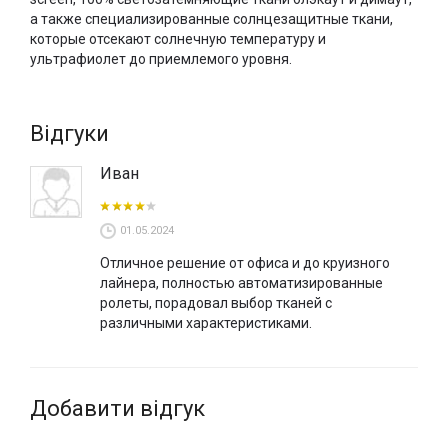
противоударного термопластика и предлагаются в
а также специализированные солнцезащитные ткани,
нескольких цветовых решениях.
которые отсекают солнечную температуру и
ультрафиолет до приемлемого уровня.
Купить электрические рулонные шторы в Киеве можно в
шоу-руме «VOGUE INTERIORS», а также Вы можете
заказать тканевые ролеты на пульте онлайн в нашем
Відгуки
интернет-магазине и оформить доставку по всей Украине.
Иван
01.05.2024
Отличное решение от офиса и до круизного
лайнера, полностью автоматизированные
ролеты, порадовал выбор тканей с
различными характеристиками.
Добавити відгук