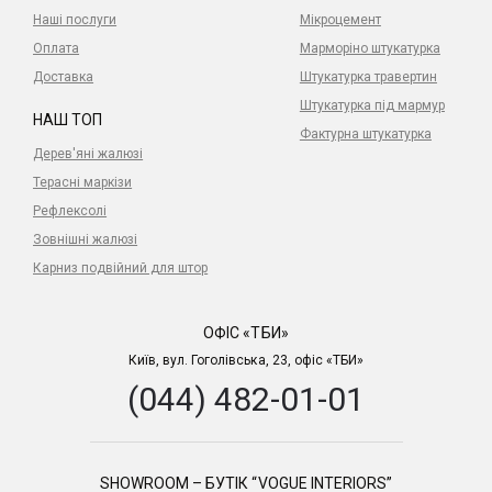
Наші послуги
Мікроцемент
Оплата
Марморіно штукатурка
Доставка
Штукатурка травертин
Штукатурка під мармур
НАШ ТОП
Фактурна штукатурка
Дерев'яні жалюзі
Терасні маркізи
Рефлексолі
Зовнішні жалюзі
Карниз подвійний для штор
ОФІС «ТБИ»
Київ, вул. Гоголівська, 23, офіс «ТБИ»
(044) 482-01-01
SHOWROOM – БУТІК “VOGUE INTERIORS”