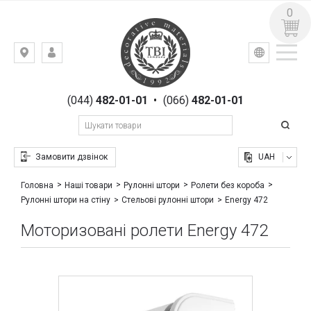
0
УКР
РУС
Київ,
ВХІД
вул.
РЕЄСТРАЦІЯ
Гоголівська,
(044)
482-01-01
•
(066)
482-01-01
23
Замовити дзвінок
UAH
Головна
Наші товари
Рулонні штори
Ролети без короба
Energy 472
Рулонні штори на стіну
Стельові рулонні штори
Моторизовані ролети Energy 472