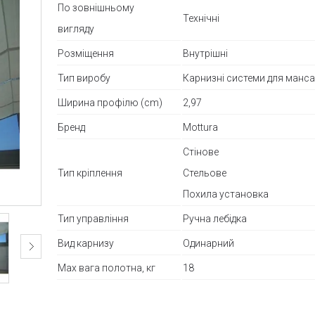
По зовнішньому
Технічні
вигляду
Розміщення
Внутрішні
Тип виробу
Карнизні системи для манса
Ширина профілю (cm)
2,97
Бренд
Mottura
Стінове
Тип кріплення
Стельове
Похила установка
Тип управління
Ручна лебідка
Вид карнизу
Одинарний
Max вага полотна, кг
18