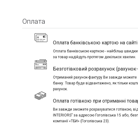
Оплата
Оплата банківською картою на сайті 
Оплата банківською карткою - найбільш швидкий
за товар надійдуть протягом декількох хвилин.
Безготівковий розрахунок (рахунок
Отриманий рахунок-фактуру Ви завжди можете о
банку. Товар буде відвантажено, як тільки кош
рахунок.
Оплата готівкою при отриманні това
Ви завжди зможете розрахуватися готівкою, в
INTERIORS" за адресою Гоголівська 15 або, без
компанії «ТБИ» (Гоголівська 23).