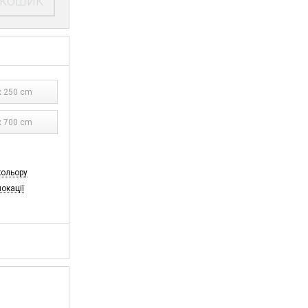
 кошик
 250 cm
 700 cm
кольору
локації