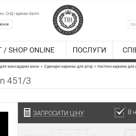
ні, СНД і країнах Балтії
вінок
 / SHOP ONLINE
ПОСЛУГИ
СПІ
 для мансардних вікон
Одинарні карнизы для штор
Настінні карнизи для 
n 451/3
В 
ЗАПРОСИТИ ЦІНУ
Кількість:
шт.