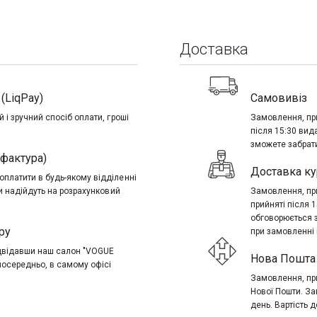
Доставка
(LiqPay)
Самовивіз
 і зручний спосіб оплати, гроші
Замовлення, при
після 15:30 вид
зможете забрати
-фактура)
Доставка ку
платити в будь-якому відділенні
ти надійдуть на розрахунковий
Замовлення, при
прийняті після 
обговорюється 
ру
при замовленні в
ідвідавши наш салон "VOGUE
Нова Пошта 
посередньо, в самому офісі
Замовлення, при
Нової Пошти. За
день. Вартість д