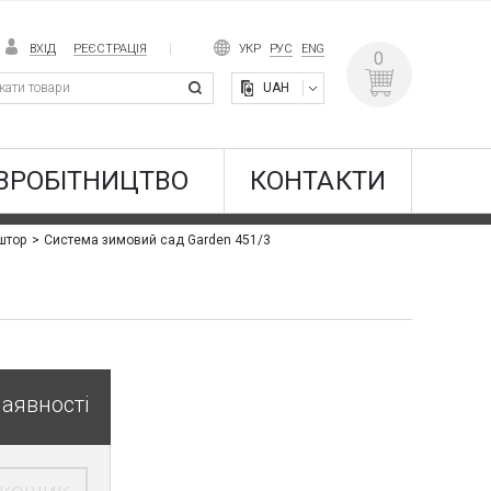
ВХІД
РЕЄСТРАЦІЯ
УКР
РУС
ENG
0
UAH
ВРОБІТНИЦТВО
КОНТАКТИ
Система зимовий сад Garden 451/3
штор
наявності