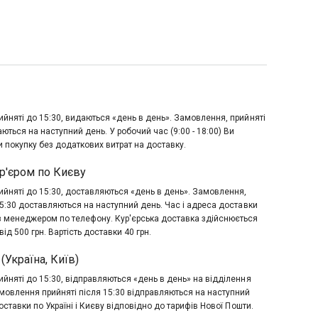
йняті до 15:30, видаються «день в день». Замовлення, прийняті
аються на наступний день. У робочий час (9:00 - 18:00) Ви
 покупку без додаткових витрат на доставку.
р'єром по Києву
йняті до 15:30, доставляються «день в день». Замовлення,
15:30 доставляються на наступний день. Час і адреса доставки
з менеджером по телефону. Кур'єрська доставка здійснюється
ід 500 грн. Вартість доставки 40 грн.
(Україна, Київ)
йняті до 15:30, відправляються «день в день» на відділення
мовлення прийняті після 15:30 відправляються на наступний
оставки по Україні і Києву відповідно до тарифів Нової Пошти.