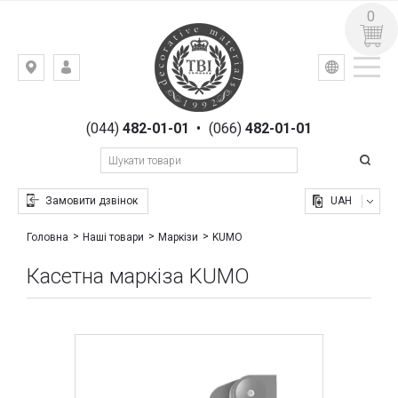
0
УКР
РУС
Київ,
ВХІД
вул.
РЕЄСТРАЦІЯ
Гоголівська,
(044)
482-01-01
•
(066)
482-01-01
23
Замовити дзвінок
UAH
KUMO
Головна
Наші товари
Маркізи
Касетна маркіза KUMO