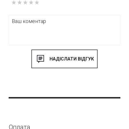
від Вашого вибору, виготовляється індивідуально під
Ваші розміри та комплектацію.
Оплата