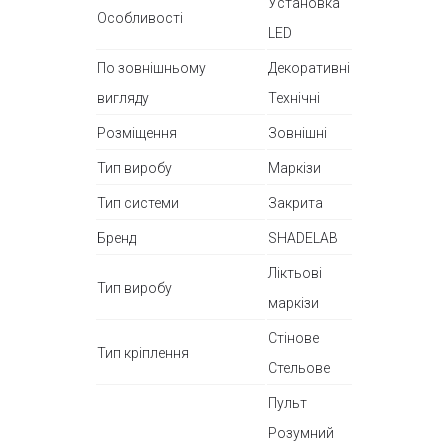
Установка
Особливості
LED
По зовнішньому
Декоративні
вигляду
Технічні
Розміщення
Зовнішні
Тип виробу
Маркізи
Тип системи
Закрита
Бренд
SHADELAB
Ліктьові
Тип виробу
маркізи
Стінове
Тип кріплення
Стельове
Пульт
Розумний