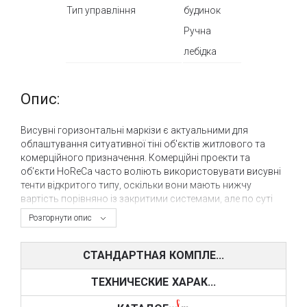
Тип управління
будинок
Ручна
лебідка
Опис:
Висувні горизонтальні маркізи є актуальними для
облаштування ситуативної тіні об'єктів житлового та
комерційного призначення. Комерційні проекти та
об'єкти HoReCa часто воліють використовувати висувні
тенти відкритого типу, оскільки вони мають нижчу
вартість порівняно із закритими системами, але по суті
мають той же функціонал. Моделі касетного (закритого)
Розгорнути опис
типу більш популярні для сонцезахисту та
світлозатемнення терас і патіо житлових об'єктів, адже
власникам нерухомості, архітекторам та дизайнерам
СТАНДАРТНАЯ КОМПЛЕ...
набагато важливіше естетична складова та
довговічність, ніж ціна маркізи.
ТЕХНИЧЕСКИЕ ХАРАК...
Вуличні висувні системи закритого типу представлені в