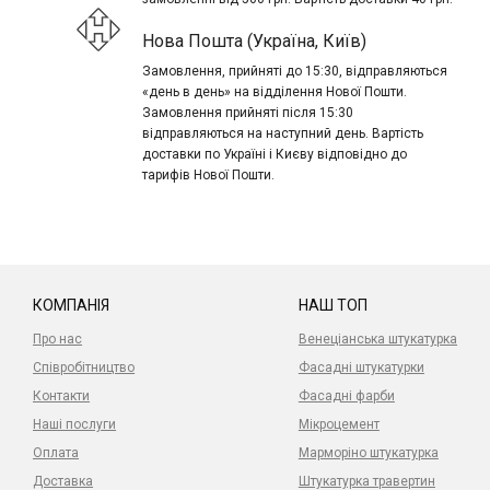
Нова Пошта (Україна, Київ)
Замовлення, прийняті до 15:30, відправляються
«день в день» на відділення Нової Пошти.
Замовлення прийняті після 15:30
відправляються на наступний день. Вартість
доставки по Україні і Києву відповідно до
тарифів Нової Пошти.
КОМПАНІЯ
НАШ ТОП
Про нас
Венеціанська штукатурка
Співробітництво
Фасадні штукатурки
Контакти
Фасадні фарби
Наші послуги
Мікроцемент
Оплата
Марморіно штукатурка
Доставка
Штукатурка травертин