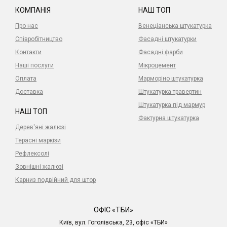
КОМПАНІЯ
НАШ ТОП
Про нас
Венеціанська штукатурка
Співробітництво
Фасадні штукатурки
Контакти
Фасадні фарби
Наші послуги
Мікроцемент
Оплата
Марморіно штукатурка
Доставка
Штукатурка травертин
Штукатурка під мармур
НАШ ТОП
Фактурна штукатурка
Дерев'яні жалюзі
Терасні маркізи
Рефлексолі
Зовнішні жалюзі
Карниз подвійний для штор
ОФІС «ТБИ»
Київ, вул. Гоголівська, 23, офіс «ТБИ»