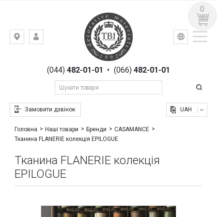
0
УКР
РУС
Київ,
ВХІД
вул.
РЕЄСТРАЦІЯ
Гоголівська,
(044)
482-01-01
•
(066)
482-01-01
23
Замовити дзвінок
UAH
Головна
Наші товари
Бренди
CASAMANCE
Тканина FLANERIE колекція EPILOGUE
Тканина FLANERIE колекція
EPILOGUE