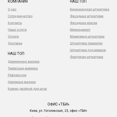
КОМПАНИЯ
НАШ ТОП
О нас
Венецианская штукатурка
Сотрудничество
Фасадные штукатурки
Контакты
Фасадные краски
Наши услуги
Микроцемент
Оплата
Марморино штукатурка
Доставка
Штукатурка травертин
Штукатурка под мрамор
НАШ ТОП
Фактурная штукатурка
Деревянные жалюзи
Террасные маркизы
Рефлексоли
Наружные жалюзи
Карниз двойной для штор
ОФИС «ТБИ»
Киев, ул. Гоголевская, 23, офис «ТБИ»