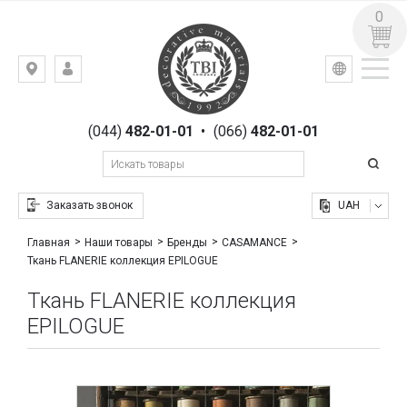
0
УКР
РУС
Киев,
ВХОД
ул.
РЕГИСТРАЦИЯ
Гоголевская,
(044)
482-01-01
•
(066)
482-01-01
23
Заказать звонок
UAH
Главная
Наши товары
Бренды
CASAMANCE
Ткань FLANERIE коллекция EPILOGUE
Ткань FLANERIE коллекция
EPILOGUE