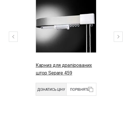
характеристики, додаткові опції і можна прорахувати
виріб в розмір з доставкою не тільки по Києву, але і в інші
міста України , де працюють національні перевізники за
типом «Нова Пошта». Ціна на карнизи прораховується у
нас онлайн та є однаковою для всіх міст України,
включаючи Київ, Харків, Дніпро, Львів та інші.
Карниз для драпірованих
штор Separe 459
ДІЗНАТИСЬ ЦІНУ
ПОРІВНЯТИ