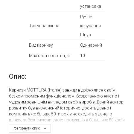
установка
Ручне
Тип управління
керування
Шнур
Вид карнизу
Одинарний
Max вага полотна, кг
10
Опис:
Карнизи MOTTURA (Італія) завжди відрізнялися своїм
безкомпромісним функціоналом, бездоганною якістю і
чудовим зовнішнім виглядом своїх виробів. Даний вектор
розвитку був визначений історично, досить давно і
компанія вже більше 50ти років не сходить з даного
шляху, забезпечуючи свою продукцію в більш ніж 80 країн
світу на об'єкти житлового, комерційного та
Розгорнути опис
адміністративного призначення.