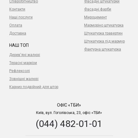
Співробітництво
Фасадні штукатурки
Контакти
Фасадні фарби
Наші послуги
Мікроцемент
Оплата
Марморіно штукатурка
Доставка
Штукатурка травертин
Штукатурка під мармур
НАШ ТОП
Фактурна штукатурка
Дерев'яні жалюзі
Терасні маркізи
Рефлексолі
Зовнішні жалюзі
Карниз подвійний для штор
ОФІС «ТБИ»
Київ, вул. Гоголівська, 23, офіс «ТБИ»
(044) 482-01-01