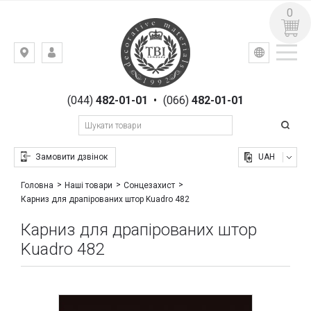
0
УКР
РУС
Київ,
ВХІД
вул.
РЕЄСТРАЦІЯ
Гоголівська,
(044)
482-01-01
•
(066)
482-01-01
23
Замовити дзвінок
UAH
Головна
Наші товари
Сонцезахист
Карниз для драпірованих штор Kuadro 482
Карниз для драпірованих штор
Kuadro 482