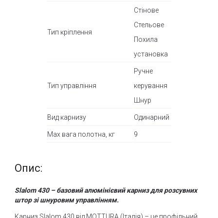
Стінове
Стельове
Тип кріплення
Похила
установка
Ручне
Тип управління
керування
Шнур
Вид карнизу
Одинарний
Max вага полотна, кг
9
Опис:
Slalom 430 – базовий алюмінієвий карниз для розсувних
штор зі шнуровим управлінням.
Карниз Slalom 430 від MOTTURA (Італія) – це профільний