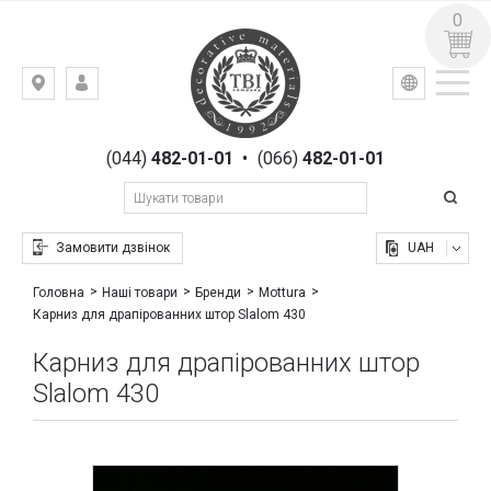
0
УКР
РУС
Київ,
ВХІД
вул.
РЕЄСТРАЦІЯ
Гоголівська,
(044)
482-01-01
•
(066)
482-01-01
23
Замовити дзвінок
UAH
Головна
Наші товари
Бренди
Mottura
Карниз для драпірованних штор Slalom 430
Карниз для драпірованних штор
Slalom 430