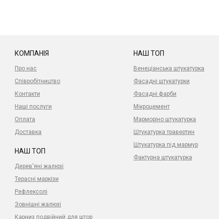
КОМПАНІЯ
НАШ ТОП
Про нас
Венеціанська штукатурка
Співробітництво
Фасадні штукатурки
Контакти
Фасадні фарби
Наші послуги
Мікроцемент
Оплата
Марморіно штукатурка
Доставка
Штукатурка травертин
Штукатурка під мармур
НАШ ТОП
Фактурна штукатурка
Дерев'яні жалюзі
Терасні маркізи
Рефлексолі
Зовнішні жалюзі
Карниз подвійний для штор