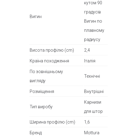
кутом 90
градусів
Вигин
Вигин по
плавному
радиусу
Висота профілю (cm)
2,4
Країна походження
Італія
По зовнішньому
Технічні
вигляду
Розміщення
Внутрішні
Карнизи
Тип виробу
для штор
Ширина профілю (cm)
1,6
Бренд
Mottura