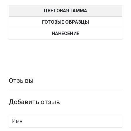
12-ти цветов, которые придают ткани объем и элегантный
лоск.
ЦВЕТОВАЯ ГАММА
Ткань A CONTRE-JOU отDedarпредставлена в 7 различных
ГОТОВЫЕ ОБРАЗЦЫ
цветах и может использоваться для штор и обивки в
помещениях различного стиля.
НАНЕСЕНИЕ
Купить ткани Dedarонлайн через интернет-магазин
www.tbi.ua можно всего за несколько кликов. Подобрать
ткани для Вашего интерьера можно посетив наш
интерьер-бутик «VOGUE INTERIORS», где представлены все
актуальные образцы итальянских тканей Dedar.
Отзывы
Добавить отзыв