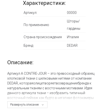
Характеристики:
Артикул:
00000
Шторы/
По применению
гардины
Страна происхождения
Италия
Бренд
DEDAR
Описание:
Артикул A CONTRE-JOUR – это превосходный образец
хлопковой ткани с шелковыми нитями от компании
DEDAR, котораяолицетворяетвозвращениебренда к
натуральным тканям с восточными мотивами. Идея
данного артикула ткани – изобразить типичный
восточный пейзаж как будто в негативе фотокамеры.
Развернуть описание
Эта жаккардовая ткань включает в себя шелковые нити