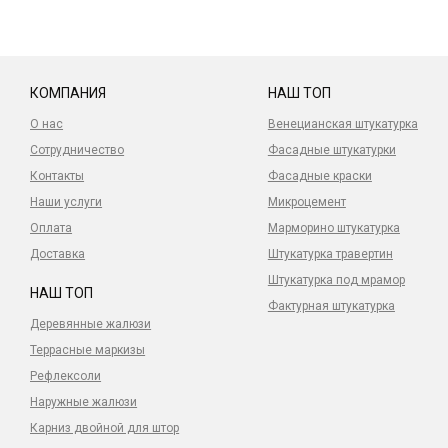
КОМПАНИЯ
НАШ ТОП
О нас
Венецианская штукатурка
Сотрудничество
Фасадные штукатурки
Контакты
Фасадные краски
Наши услуги
Микроцемент
Оплата
Марморино штукатурка
Доставка
Штукатурка травертин
Штукатурка под мрамор
НАШ ТОП
Фактурная штукатурка
Деревянные жалюзи
Террасные маркизы
Рефлексоли
Наружные жалюзи
Карниз двойной для штор