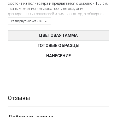
состоит из полиэстера и предлагается с шириной 150 см.
Ткань может использоваться для создания
драпированных занавесей и римских штор, а обширная
цветовая гамма дает возможность применять ткань в
Развернуть описание
классических и современных интерьерах жилого и
коммерческого назначения.
ЦВЕТОВАЯ ГАММА
Купить ткани Creation Baumann через интернет-магазин
tbi.ua можно всего за несколько кликов, оформив
ГОТОВЫЕ ОБРАЗЦЫ
доставку в любой город Украины, где есть отделения
транспортной компании НОВАЯ ПОЧТА. Также можно
НАНЕСЕНИЕ
подобрать и заказать ткани в нашем салоне штор
«VOGUE INTERIORS», где помимо коллекций Creation
Baumann также представлены все лучшие европейские
бренды по тканям.
Отзывы