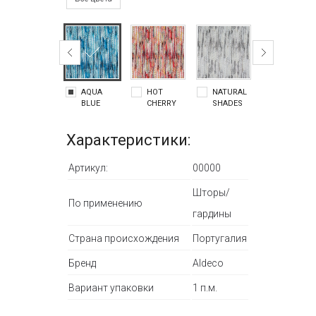
AQUA
HOT
NATURAL
SHADOW
BLUE
CHERRY
SHADES
BEIGE
SHADES
GOLD
NUDE
Характеристики:
Артикул:
00000
Шторы/
По применению
гардины
Страна происхождения
Португалия
Бренд
Aldeco
Вариант упаковки
1 п.м.