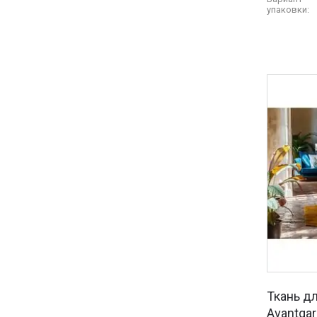
упаковки:
Ткань д
Avantgar