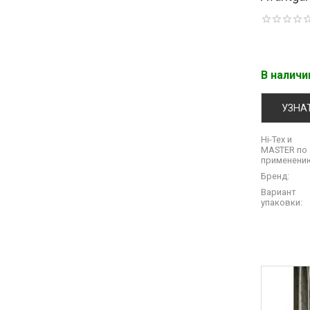
В налич
УЗНА
Hi-Tex и
MASTER по
применени
Бренд:
Вариант
упаковки: