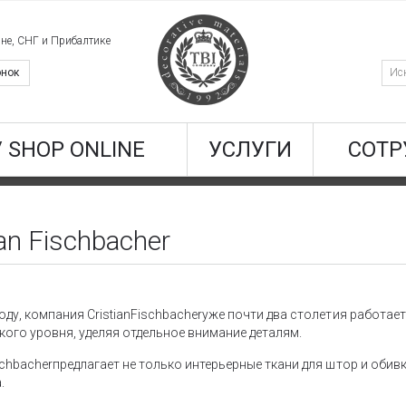
ине, СНГ и Прибалтике
онок
/ SHOP ONLINE
УСЛУГИ
СОТР
an Fischbacher
оду, компания CristianFischbacherуже почти два столетия работает
ого уровня, уделяя отдельное внимание деталям.
chbacherпредлагает не только интерьерные ткани для штор и обивки
.