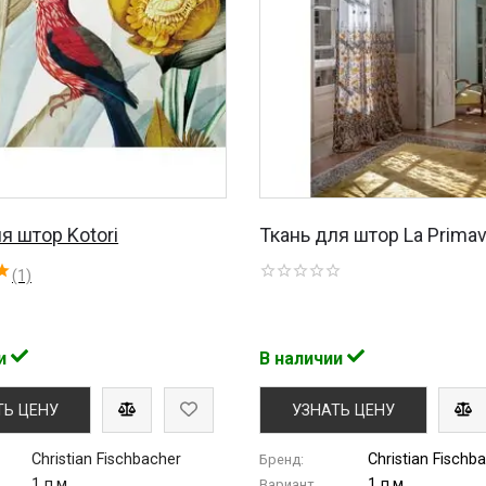
я штор Kotori
Ткань для штор La Prima
(1)
ии
В наличии
ТЬ ЦЕНУ
УЗНАТЬ ЦЕНУ
Christian Fischbacher
Christian Fischb
Бренд:
1 п.м.
1 п.м.
Вариант