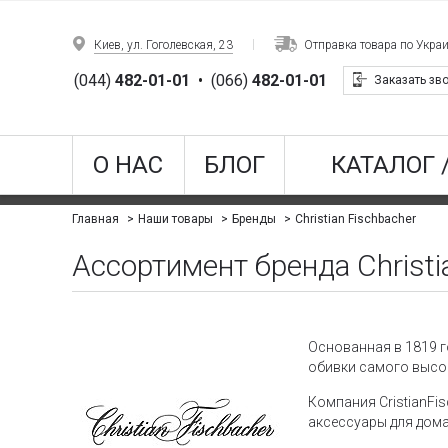
Киев, ул. Гоголевская, 23
Отправка товара по Укра
(044)
482-01-01
•
(066)
482-01-01
Заказать зв
О НАС
БЛОГ
КАТАЛОГ 
Christian Fischbacher
Главная
Наши товары
Бренды
Ассортимент бренда Christi
Основанная в 1819 г
обивки самого высок
Компания CristianFis
аксессуары для дома