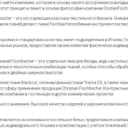
о найти компанию, которая в основу своего ассортимента вклад
этот принцип и лежит в основе философии компании CristianFischa
chbacher – это не стареющая классика текстильного бизнеса. Уник
вом тканей делают ткани Fischbacherлюбимым инструментом текс
рнями и стандартами качества, имеет подразделения в Италии, Ге
альных рынков, предоставляя своим клиентам фактически индивид
аней Fischbacher – это отдельная тема для беседы, ведь настоль
мелые и технологичные комбинации тканей, особые способы обрабо
иках и двойных ширинах/высотах.
гкие ткани Blackout, сатинированные ткани Trevira CS, а также тк
 сферу применения продукции Christian Fischbacher. Контрактные
ию компании в гостиницах и других коммерческих проектах.
ного внимания. Высокое качество изделий и широкие возможност
erявляется эксклюзивное постельное белье, предлагаемое компа
тью индивидуального пошива и комплектации с учетом пожеланий 