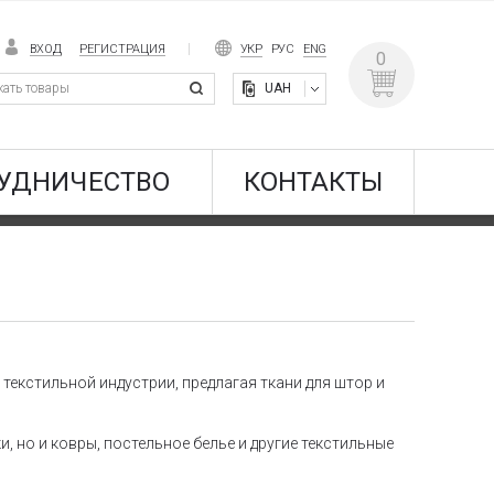
ВХОД
РЕГИСТРАЦИЯ
УКР
РУС
ENG
0
UAH
УДНИЧЕСТВО
КОНТАКТЫ
 текстильной индустрии, предлагая ткани для штор и
, но и ковры, постельное белье и другие текстильные