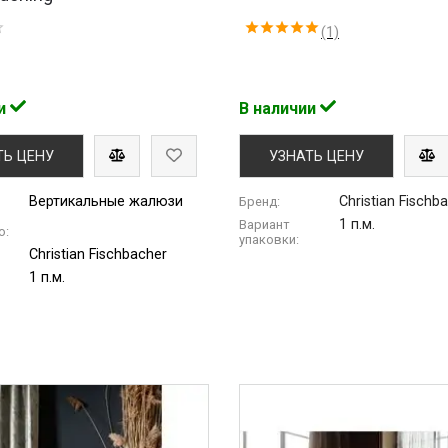
(1)
ии
В наличии
ТЬ ЦЕНУ
УЗНАТЬ ЦЕНУ
Вертикальные жалюзи
Christian Fischb
Бренд:
1 п.м.
Вариант
ю:
упаковки:
Christian Fischbacher
1 п.м.