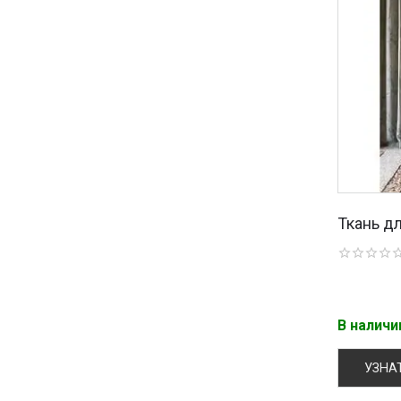
Ткань д
В налич
УЗНА