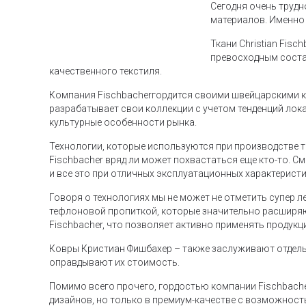
Сегодня очень трудн
материалов. Именно 
Ткани Christian Fis
превосходным соста
качественного текстиля.
Компания Fischbacherгордится своими швейцарскими ко
разрабатывает свои коллекции с учетом тенденций лок
культурные особенности рынка.
Технологии, которые используются при производстве тк
Fischbacher вряд ли может похвастаться еще кто-то. С
и все это при отличных эксплуатационных характерист
Говоря о технологиях мы не может не отметить супер ле
тефлоновой пропиткой, которые значительно расширяют
Fischbacher, что позволяет активно применять продукц
Ковры Кристиан Фишбахер – также заслуживают отдель
оправдывают их стоимость.
Помимо всего прочего, гордостью компании Fischbach
дизайнов, но только в премиум-качестве с возможнос