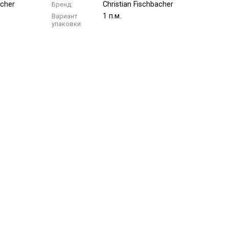
acher
Christian Fischbacher
Бренд:
1 п.м.
Вариант
упаковки: