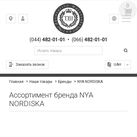
0
УКР
РУС
Киев,
ВХОД
ул.
РЕГИСТРАЦИЯ
Гоголевская,
(044)
482-01-01
•
(066)
482-01-01
23
Заказать звонок
UAH
NYA NORDISKA
Главная
Наши товары
Бренды
Ассортимент бренда NYA
NORDISKA