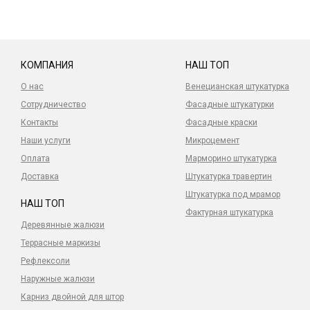
КОМПАНИЯ
НАШ ТОП
О нас
Венецианская штукатурка
Сотрудничество
Фасадные штукатурки
Контакты
Фасадные краски
Наши услуги
Микроцемент
Оплата
Марморино штукатурка
Доставка
Штукатурка травертин
Штукатурка под мрамор
НАШ ТОП
Фактурная штукатурка
Деревянные жалюзи
Террасные маркизы
Рефлексоли
Наружные жалюзи
Карниз двойной для штор