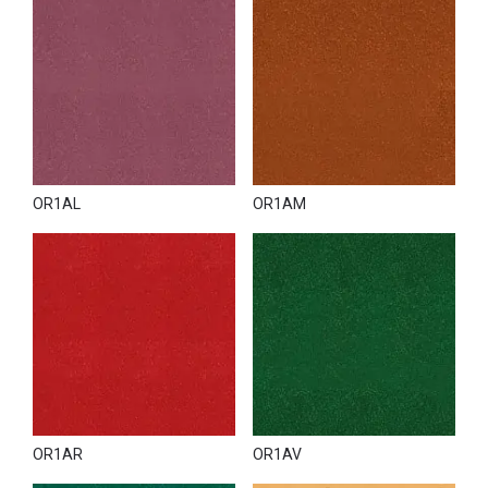
Украине займет не более 3-х рабочих дней.
OR1AL
OR1AM
OR1AR
OR1AV