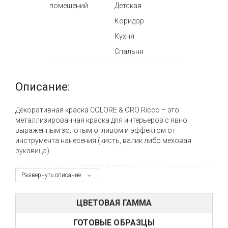
помещений
Детская
Коридор
Кухня
Спальня
Описание:
Декоративная краска COLORE & ORO Ricco – это
металлизированная краска для интерьеров с явно
выраженным золотым отливом и эффектом от
инструмента нанесения (кисть, валик либо меховая
рукавица).
Нанесение краски COLORE & ORO Ricco осуществляется в
Развернуть описание
2 слоя на предварительно подготовленную поверхность
при помощи грунта Primus Sabbia. Также возможно
нанесение краски COLORE & ORO Ricco на другие
ЦВЕТОВАЯ ГАММА
впитываемые и частично впитываемые поверхности, а
также допускается нанесение краски на керамическую
ГОТОВЫЕ ОБРАЗЦЫ